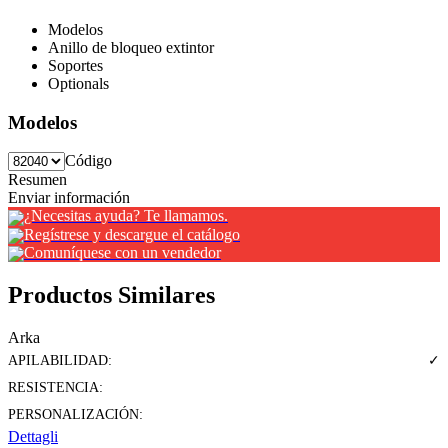
Modelos
Anillo de bloqueo extintor
Soportes
Optionals
Modelos
Código
Resumen
Enviar información
¿Necesitas ayuda? Te llamamos.
Regístrese y descargue el catálogo
Comuníquese con un vendedor
Productos Similares
Arka
APILABILIDAD:
✓
RESISTENCIA:
PERSONALIZACIÓN:
Dettagli