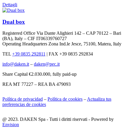
Dettagli
Dual box
Registered Office Via Dante Alighieri 142 – CAP 70122 – Bari
(BA), Italy – CIF IT06339760727
Operating Headquarters Zona Ind.le Jesce, 75100, Matera, Italy
TEL
+39 0835 292811
|
FAX +39 0835 292834
info@daken.it
–
daken@pec.it
Share Capital €2.030.000, fully paid-up
REA MT 77227 – REA BA 479093
Política de privacidad
–
Política de cookies
–
Actualiza tus
preferencias de cookies
@ 2023. DAKEN Spa - Tutti i diritti riservati - Powered by
Envision