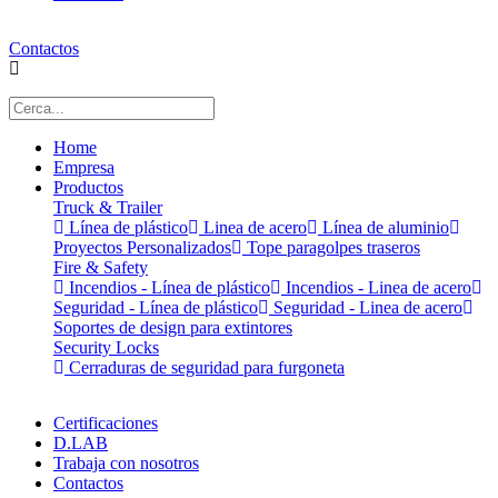
Contactos
Home
Empresa
Productos
Truck & Trailer
Línea de plástico
Linea de acero
Línea de aluminio
Proyectos Personalizados
Tope paragolpes traseros
Fire & Safety
Incendios - Línea de plástico
Incendios - Linea de acero
Seguridad - Línea de plástico
Seguridad - Linea de acero
Soportes de design para extintores
Security Locks
Cerraduras de seguridad para furgoneta
Certificaciones
D.LAB
Trabaja con nosotros
Contactos