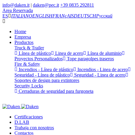
info@daken.it
|
daken@pec.it
+39 0835 292811
Area Reservada
ES
ITALIANO
ENGLISH
FRANçAIS
DEUTSCH
Русский
Home
Empresa
Productos
Truck & Trailer
Línea de plástico
Linea de acero
Línea de aluminio
Proyectos Personalizados
Tope paragolpes traseros
Fire & Safety
Incendios - Línea de plástico
Incendios - Linea de acero
Seguridad - Línea de plástico
Seguridad - Linea de acero
Soportes de design para extintores
Security Locks
Cerraduras de seguridad para furgoneta
Certificaciones
D.LAB
Trabaja con nosotros
Contactos