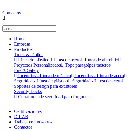
Contactos
Home
Empresa
Productos
Truck & Trailer
Línea de plástico
Linea de acero
Línea de aluminio
Proyectos Personalizados
Tope paragolpes traseros
Fire & Safety
Incendios - Línea de plástico
Incendios - Linea de acero
Seguridad - Línea de plástico
Seguridad - Linea de acero
Soportes de design para extintores
Security Locks
Cerraduras de seguridad para furgoneta
Certificaciones
D.LAB
Trabaja con nosotros
Contactos