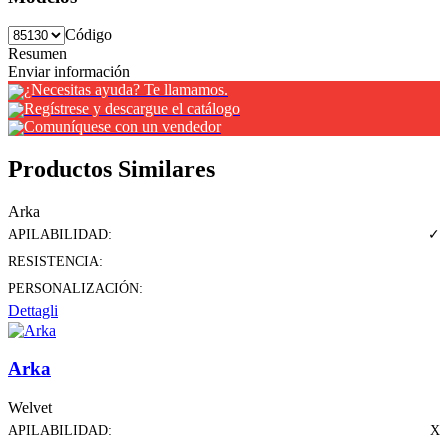
Código
Resumen
Enviar información
¿Necesitas ayuda? Te llamamos.
Regístrese y descargue el catálogo
Comuníquese con un vendedor
Productos Similares
Arka
APILABILIDAD:
✓
RESISTENCIA:
PERSONALIZACIÓN:
Dettagli
Arka
Welvet
APILABILIDAD:
X