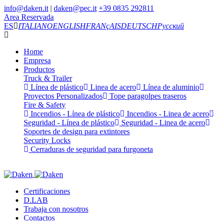
info@daken.it
|
daken@pec.it
+39 0835 292811
Area Reservada
ES
ITALIANO
ENGLISH
FRANçAIS
DEUTSCH
Русский
Home
Empresa
Productos
Truck & Trailer
Línea de plástico
Linea de acero
Línea de aluminio
Proyectos Personalizados
Tope paragolpes traseros
Fire & Safety
Incendios - Línea de plástico
Incendios - Linea de acero
Seguridad - Línea de plástico
Seguridad - Linea de acero
Soportes de design para extintores
Security Locks
Cerraduras de seguridad para furgoneta
Certificaciones
D.LAB
Trabaja con nosotros
Contactos