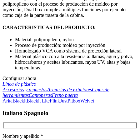
polipropileno con el proceso de producción de moldeo por
inyección, Dual box cumple a múltiples funciones por ejemplo
como caja de la parte trasera de la cabina.
CARACTERÍSTICAS DEL PRODUCTO:
Material: polipropileno, nylon
Proceso de producción: moldeo por inyección
Homologado VCA como sistema de protección lateral
Material plástico con alta resistencia a: llamas, agua y polvo,
hidrocarburos y aceites lubricantes, rayos UV, altas y bajas
temperaturas.
Configurar ahora
Línea de plástico
Accesorios y repuestos
Armarios de extintores
Cajas de
herramientas
Cantoneras
Freno puerta
Arka
Blackit
Blackit Lite
Flink
Just
Pitbox
Welvet
Italiano Spagnolo
Nombre y apellido *