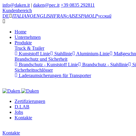
info@daken.it
|
daken@pec.it
+39 0835 292811
Kundenbereich
DE
ITALIANO
ENGLISH
FRANçAIS
ESPAñOL
Русский
Home
Unternehmen
Produkte
Truck & Trailer
Kunststoff Linie
Stahllinie
Aluminium-Linie
Maßgeschnei
Brandschutz und Sicherheit
Brandschutz - Kunststoff Linie
Brandschutz - Stahllinie
Si
Sicherheitsschlösser
Laderaumsicherungen für Transporter
Zertifizierungen
D.LAB
Jobs
Kontakte
Kontakte