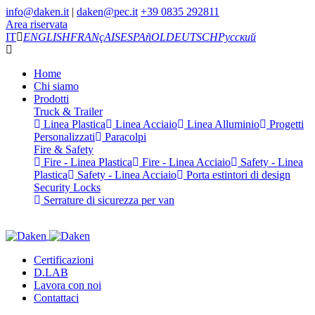
info@daken.it
|
daken@pec.it
+39 0835 292811
Area riservata
IT
ENGLISH
FRANçAIS
ESPAñOL
DEUTSCH
Русский
Home
Chi siamo
Prodotti
Truck & Trailer
Linea Plastica
Linea Acciaio
Linea Alluminio
Progetti
Personalizzati
Paracolpi
Fire & Safety
Fire - Linea Plastica
Fire - Linea Acciaio
Safety - Linea
Plastica
Safety - Linea Acciaio
Porta estintori di design
Security Locks
Serrature di sicurezza per van
Certificazioni
D.LAB
Lavora con noi
Contattaci