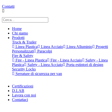
Contatti
Home
Chi siamo
Prodotti
Truck & Trailer
Linea Plastica
Linea Acciaio
Linea Alluminio
Progetti
Personalizzati
Paracolpi
Fire & Safety
Fire - Linea Plastica
Fire - Linea Acciaio
Safety - Linea
Plastica
Safety - Linea Acciaio
Porta estintori di design
Security Locks
Serrature di sicurezza per van
Certificazioni
D.LAB
Lavora con noi
Contattaci