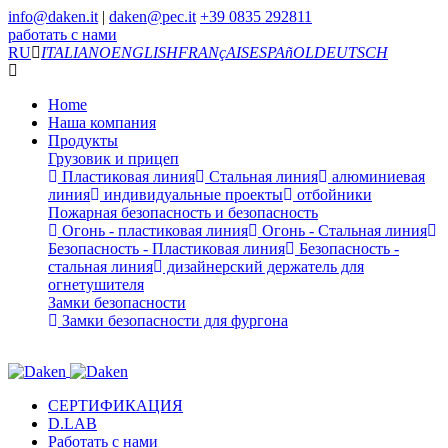
info@daken.it
|
daken@pec.it
+39 0835 292811
работать с нами
RU
ITALIANO
ENGLISH
FRANçAIS
ESPAñOL
DEUTSCH
Home
Наша компания
Продукты
Грузовик и прицеп
Пластиковая линия
Стальная линия
алюминиевая
линия
индивидуальные проекты
отбойники
Пожарная безопасность и безопасность
Огонь - пластиковая линия
Огонь - Стальная линия
Безопасность - Пластиковая линия
Безопасность -
стальная линия
дизайнерский держатель для
огнетушителя
Замки безопасности
Замки безопасности для фургона
СЕРТИФИКАЦИЯ
D.LAB
Работать с нами