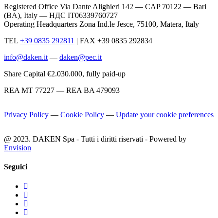
Registered Office Via Dante Alighieri 142 — CAP 70122 — Bari
(BA), Italy —
НДС IT06339760727
Operating Headquarters Zona Ind.le Jesce, 75100, Matera, Italy
TEL
+39 0835 292811
|
FAX +39 0835 292834
info@daken.it
—
daken@pec.it
Share Capital €2.030.000, fully paid-up
REA MT 77227 — REA BA 479093
Privacy Policy
—
Cookie Policy
—
Update your cookie preferences
@ 2023. DAKEN Spa - Tutti i diritti riservati - Powered by
Envision
Seguici