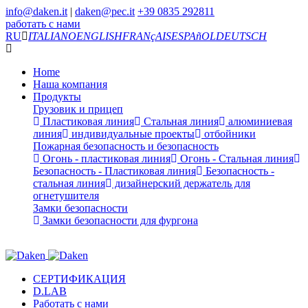
info@daken.it
|
daken@pec.it
+39 0835 292811
работать с нами
RU
ITALIANO
ENGLISH
FRANçAIS
ESPAñOL
DEUTSCH
Home
Наша компания
Продукты
Грузовик и прицеп
Пластиковая линия
Стальная линия
алюминиевая
линия
индивидуальные проекты
отбойники
Пожарная безопасность и безопасность
Огонь - пластиковая линия
Огонь - Стальная линия
Безопасность - Пластиковая линия
Безопасность -
стальная линия
дизайнерский держатель для
огнетушителя
Замки безопасности
Замки безопасности для фургона
СЕРТИФИКАЦИЯ
D.LAB
Работать с нами