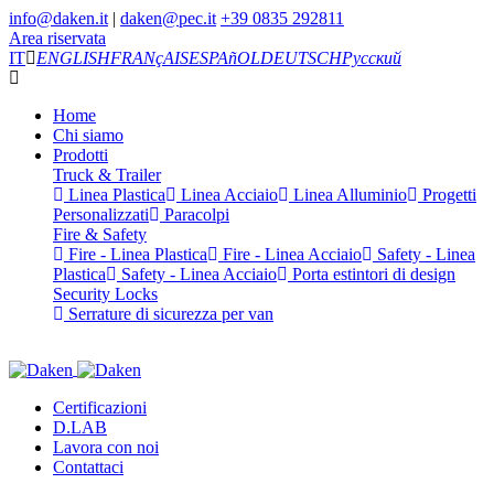
info@daken.it
|
daken@pec.it
+39 0835 292811
Area riservata
IT
ENGLISH
FRANçAIS
ESPAñOL
DEUTSCH
Русский
Home
Chi siamo
Prodotti
Truck & Trailer
Linea Plastica
Linea Acciaio
Linea Alluminio
Progetti
Personalizzati
Paracolpi
Fire & Safety
Fire - Linea Plastica
Fire - Linea Acciaio
Safety - Linea
Plastica
Safety - Linea Acciaio
Porta estintori di design
Security Locks
Serrature di sicurezza per van
Certificazioni
D.LAB
Lavora con noi
Contattaci