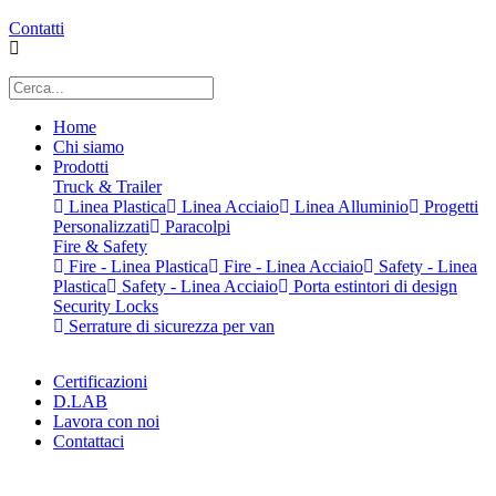
Contatti
Home
Chi siamo
Prodotti
Truck & Trailer
Linea Plastica
Linea Acciaio
Linea Alluminio
Progetti
Personalizzati
Paracolpi
Fire & Safety
Fire - Linea Plastica
Fire - Linea Acciaio
Safety - Linea
Plastica
Safety - Linea Acciaio
Porta estintori di design
Security Locks
Serrature di sicurezza per van
Certificazioni
D.LAB
Lavora con noi
Contattaci