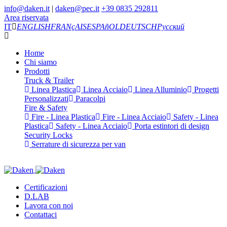
info@daken.it
|
daken@pec.it
+39 0835 292811
Area riservata
IT
ENGLISH
FRANçAIS
ESPAñOL
DEUTSCH
Русский
Home
Chi siamo
Prodotti
Truck & Trailer
Linea Plastica
Linea Acciaio
Linea Alluminio
Progetti
Personalizzati
Paracolpi
Fire & Safety
Fire - Linea Plastica
Fire - Linea Acciaio
Safety - Linea
Plastica
Safety - Linea Acciaio
Porta estintori di design
Security Locks
Serrature di sicurezza per van
Certificazioni
D.LAB
Lavora con noi
Contattaci