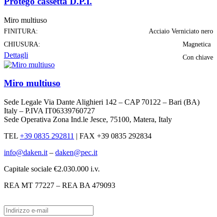
Protego cassetta D.P.I.
Miro multiuso
FINITURA:
Acciaio Verniciato nero
CHIUSURA:
Magnetica
Dettagli
Con chiave
Miro multiuso
Sede Legale Via Dante Alighieri 142 – CAP 70122 – Bari (BA)
Italy – P.IVA IT06339760727
Sede Operativa Zona Ind.le Jesce, 75100, Matera, Italy
TEL
+39 0835 292811
|
FAX +39 0835 292834
info@daken.it
–
daken@pec.it
Capitale sociale €2.030.000 i.v.
REA MT 77227 – REA BA 479093