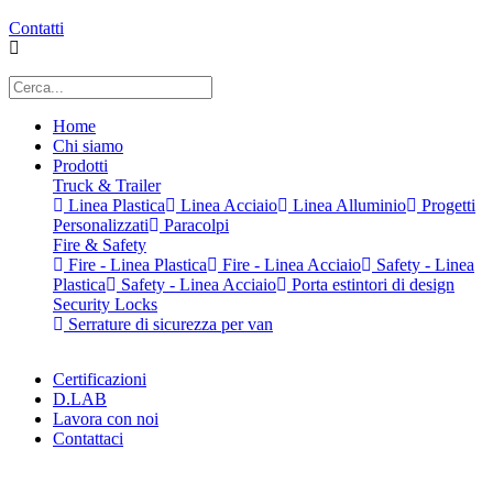
Contatti
Home
Chi siamo
Prodotti
Truck & Trailer
Linea Plastica
Linea Acciaio
Linea Alluminio
Progetti
Personalizzati
Paracolpi
Fire & Safety
Fire - Linea Plastica
Fire - Linea Acciaio
Safety - Linea
Plastica
Safety - Linea Acciaio
Porta estintori di design
Security Locks
Serrature di sicurezza per van
Certificazioni
D.LAB
Lavora con noi
Contattaci