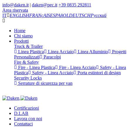
info@daken.it
|
daken@pec.it
+39 0835 292811
Area riservata
IT
ENGLISH
FRANçAIS
ESPAñOL
DEUTSCH
Русский
Home
Chi siamo
Prodotti
Truck & Trailer
Linea Plastica
Linea Acciaio
Linea Alluminio
Progetti
Personalizzati
Paracolpi
Fire & Safety
Fire - Linea Plastica
Fire - Linea Acciaio
Safety - Linea
Plastica
Safety - Linea Acciaio
Porta estintori di design
Security Locks
Serrature di sicurezza per van
Certificazioni
D.LAB
Lavora con noi
Contattaci