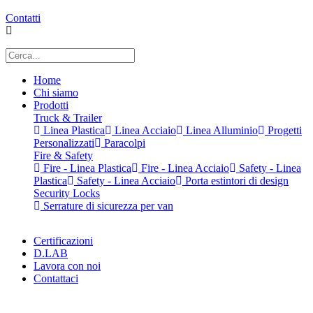
Contatti
Home
Chi siamo
Prodotti
Truck & Trailer
Linea Plastica
Linea Acciaio
Linea Alluminio
Progetti
Personalizzati
Paracolpi
Fire & Safety
Fire - Linea Plastica
Fire - Linea Acciaio
Safety - Linea
Plastica
Safety - Linea Acciaio
Porta estintori di design
Security Locks
Serrature di sicurezza per van
Certificazioni
D.LAB
Lavora con noi
Contattaci