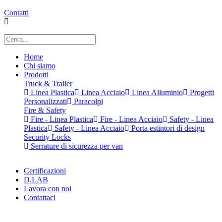
Contatti
Home
Chi siamo
Prodotti
Truck & Trailer
Linea Plastica
Linea Acciaio
Linea Alluminio
Progetti
Personalizzati
Paracolpi
Fire & Safety
Fire - Linea Plastica
Fire - Linea Acciaio
Safety - Linea
Plastica
Safety - Linea Acciaio
Porta estintori di design
Security Locks
Serrature di sicurezza per van
Certificazioni
D.LAB
Lavora con noi
Contattaci