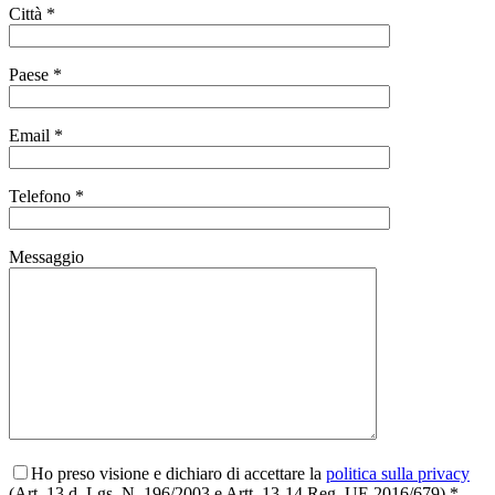
Città *
Paese *
Email *
Telefono *
Messaggio
Ho preso visione e dichiaro di accettare la
politica sulla privacy
(Art. 13 d. Lgs. N. 196/2003 e Artt. 13-14 Reg. UE 2016/679) *