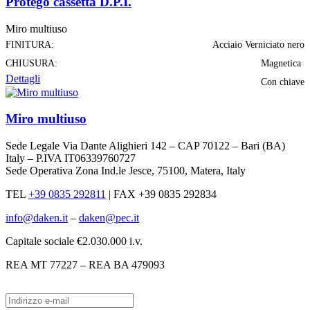
Protego cassetta D.P.I.
Miro multiuso
FINITURA:
Acciaio Verniciato nero
CHIUSURA:
Magnetica
Dettagli
Con chiave
Miro multiuso
Sede Legale Via Dante Alighieri 142 – CAP 70122 – Bari (BA)
Italy – P.IVA IT06339760727
Sede Operativa Zona Ind.le Jesce, 75100, Matera, Italy
TEL
+39 0835 292811
|
FAX +39 0835 292834
info@daken.it
–
daken@pec.it
Capitale sociale €2.030.000 i.v.
REA MT 77227 – REA BA 479093