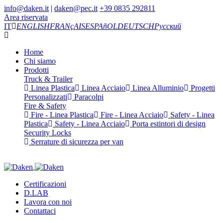
info@daken.it
|
daken@pec.it
+39 0835 292811
Area riservata
IT
ENGLISH
FRANçAIS
ESPAñOL
DEUTSCH
Русский
Home
Chi siamo
Prodotti
Truck & Trailer
Linea Plastica
Linea Acciaio
Linea Alluminio
Progetti
Personalizzati
Paracolpi
Fire & Safety
Fire - Linea Plastica
Fire - Linea Acciaio
Safety - Linea
Plastica
Safety - Linea Acciaio
Porta estintori di design
Security Locks
Serrature di sicurezza per van
Certificazioni
D.LAB
Lavora con noi
Contattaci