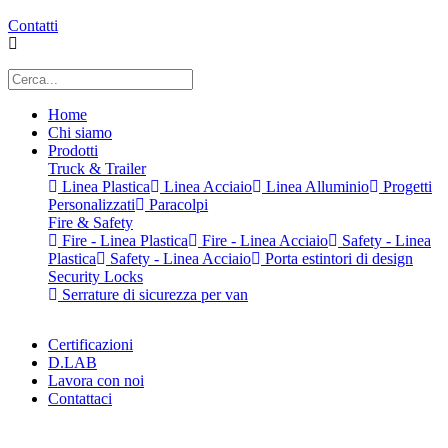
Contatti
Home
Chi siamo
Prodotti
Truck & Trailer
Linea Plastica
Linea Acciaio
Linea Alluminio
Progetti
Personalizzati
Paracolpi
Fire & Safety
Fire - Linea Plastica
Fire - Linea Acciaio
Safety - Linea
Plastica
Safety - Linea Acciaio
Porta estintori di design
Security Locks
Serrature di sicurezza per van
Certificazioni
D.LAB
Lavora con noi
Contattaci