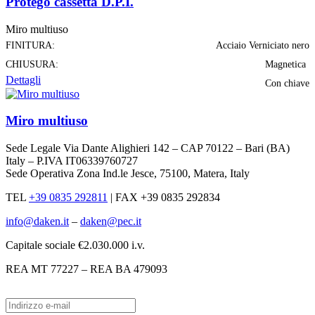
Protego cassetta D.P.I.
Miro multiuso
FINITURA:
Acciaio Verniciato nero
CHIUSURA:
Magnetica
Dettagli
Con chiave
Miro multiuso
Sede Legale Via Dante Alighieri 142 – CAP 70122 – Bari (BA)
Italy – P.IVA IT06339760727
Sede Operativa Zona Ind.le Jesce, 75100, Matera, Italy
TEL
+39 0835 292811
|
FAX +39 0835 292834
info@daken.it
–
daken@pec.it
Capitale sociale €2.030.000 i.v.
REA MT 77227 – REA BA 479093