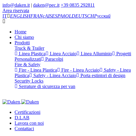
info@daken.it
|
daken@pec.it
+39 0835 292811
Area riservata
IT
ENGLISH
FRANçAIS
ESPAñOL
DEUTSCH
Русский
Home
Chi siamo
Prodotti
Truck & Trailer
Linea Plastica
Linea Acciaio
Linea Alluminio
Progetti
Personalizzati
Paracolpi
Fire & Safety
Fire - Linea Plastica
Fire - Linea Acciaio
Safety - Linea
Plastica
Safety - Linea Acciaio
Porta estintori di design
Security Locks
Serrature di sicurezza per van
Certificazioni
D.LAB
Lavora con noi
Contattaci