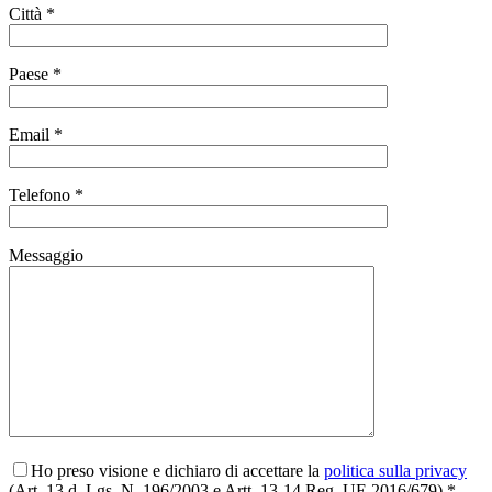
Città *
Paese *
Email *
Telefono *
Messaggio
Ho preso visione e dichiaro di accettare la
politica sulla privacy
(Art. 13 d. Lgs. N. 196/2003 e Artt. 13-14 Reg. UE 2016/679) *