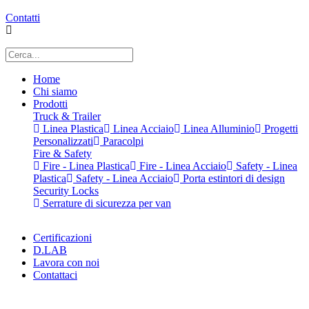
Contatti
Home
Chi siamo
Prodotti
Truck & Trailer
Linea Plastica
Linea Acciaio
Linea Alluminio
Progetti
Personalizzati
Paracolpi
Fire & Safety
Fire - Linea Plastica
Fire - Linea Acciaio
Safety - Linea
Plastica
Safety - Linea Acciaio
Porta estintori di design
Security Locks
Serrature di sicurezza per van
Certificazioni
D.LAB
Lavora con noi
Contattaci