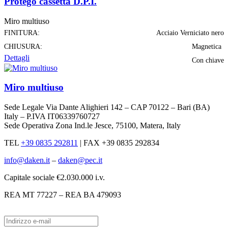
Protego cassetta D.P.I.
Miro multiuso
FINITURA:
Acciaio Verniciato nero
CHIUSURA:
Magnetica
Dettagli
Con chiave
Miro multiuso
Sede Legale Via Dante Alighieri 142 – CAP 70122 – Bari (BA)
Italy – P.IVA IT06339760727
Sede Operativa Zona Ind.le Jesce, 75100, Matera, Italy
TEL
+39 0835 292811
|
FAX +39 0835 292834
info@daken.it
–
daken@pec.it
Capitale sociale €2.030.000 i.v.
REA MT 77227 – REA BA 479093