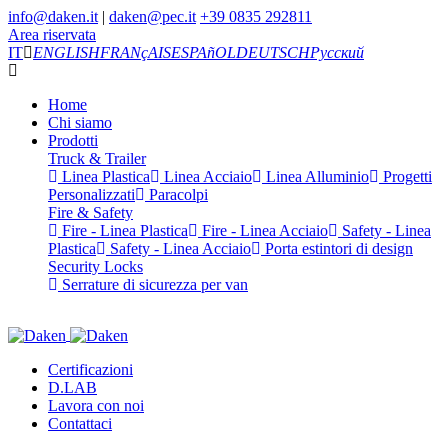
info@daken.it
|
daken@pec.it
+39 0835 292811
Area riservata
IT
ENGLISH
FRANçAIS
ESPAñOL
DEUTSCH
Русский
Home
Chi siamo
Prodotti
Truck & Trailer
Linea Plastica
Linea Acciaio
Linea Alluminio
Progetti
Personalizzati
Paracolpi
Fire & Safety
Fire - Linea Plastica
Fire - Linea Acciaio
Safety - Linea
Plastica
Safety - Linea Acciaio
Porta estintori di design
Security Locks
Serrature di sicurezza per van
Certificazioni
D.LAB
Lavora con noi
Contattaci