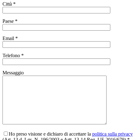
Città *
Paese *
Email *
Telefono *
Messaggio
Ho preso visione e dichiaro di accettare la
politica sulla privacy
(Art. 13 d. Lgs. N. 196/2003 e Artt. 13-14 Reg. UE 2016/679) *