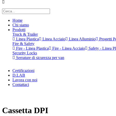
Home
Chi siamo
Prodotti
Truck & Trailer
Linea Plastica
Linea Acciaio
Linea Alluminio
Progetti Pe
Fire & Safety
Fire - Linea Plastica
Fire - Linea Acciaio
Safety - Linea Pl
Security Locks
Serrature di sicurezza per van
Certificazioni
D.LAB
Lavora con noi
Contattaci
x
Cassetta DPI