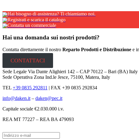
Hai bisogno di assistenza? Ti chiamiamo noi.
Registrati e scarica il catalogo
Contatta un commerciale
Hai una domanda sui nostri prodotti?
Contatta direttamente il nostro
Reparto Prodotti e Distribuzione
e in
CONTATTACI
Sede Legale Via Dante Alighieri 142 – CAP 70122 – Bari (BA) Ital
Sede Operativa Zona Ind.le Jesce, 75100, Matera, Italy
TEL
+39 0835 292811
|
FAX +39 0835 292834
info@daken.it
–
daken@pec.it
Capitale sociale €2.030.000 i.v.
REA MT 77227 – REA BA 479093