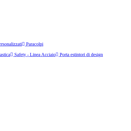
rsonalizzati
Paracolpi
astica
Safety - Linea Acciaio
Porta estintori di design