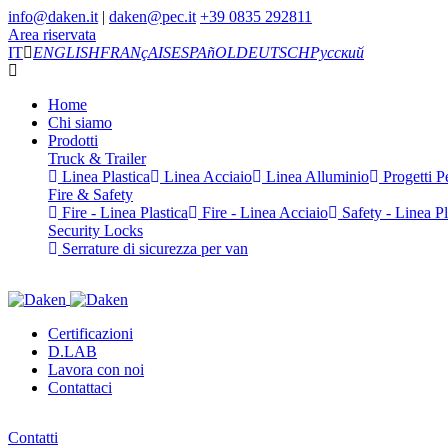
info@daken.it
|
daken@pec.it
+39 0835 292811
Area riservata
IT
ENGLISH
FRANçAIS
ESPAñOL
DEUTSCH
Русский
Home
Chi siamo
Prodotti
Truck & Trailer
Linea Plastica
Linea Acciaio
Linea Alluminio
Progetti Pe
Fire & Safety
Fire - Linea Plastica
Fire - Linea Acciaio
Safety - Linea Pl
Security Locks
Serrature di sicurezza per van
Certificazioni
D.LAB
Lavora con noi
Contattaci
Contatti