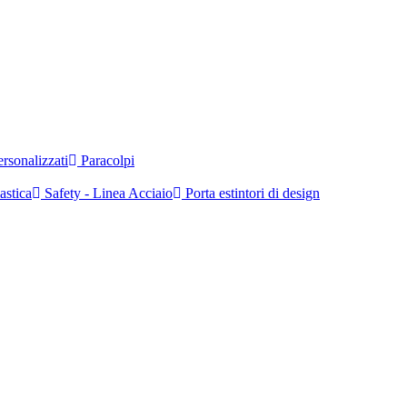
rsonalizzati
Paracolpi
astica
Safety - Linea Acciaio
Porta estintori di design