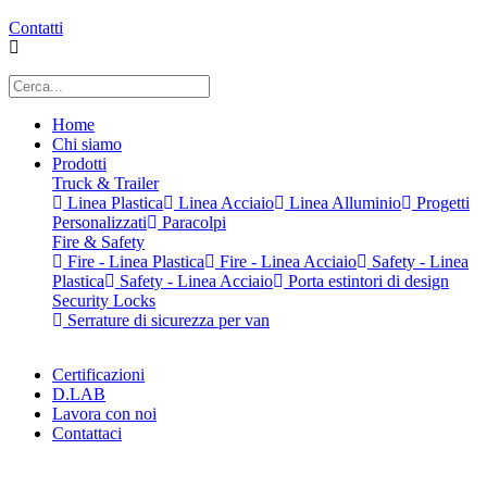
Contatti
Home
Chi siamo
Prodotti
Truck & Trailer
Linea Plastica
Linea Acciaio
Linea Alluminio
Progetti
Personalizzati
Paracolpi
Fire & Safety
Fire - Linea Plastica
Fire - Linea Acciaio
Safety - Linea
Plastica
Safety - Linea Acciaio
Porta estintori di design
Security Locks
Serrature di sicurezza per van
Certificazioni
D.LAB
Lavora con noi
Contattaci