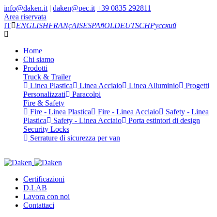
info@daken.it
|
daken@pec.it
+39 0835 292811
Area riservata
IT
ENGLISH
FRANçAIS
ESPAñOL
DEUTSCH
Русский
Home
Chi siamo
Prodotti
Truck & Trailer
Linea Plastica
Linea Acciaio
Linea Alluminio
Progetti
Personalizzati
Paracolpi
Fire & Safety
Fire - Linea Plastica
Fire - Linea Acciaio
Safety - Linea
Plastica
Safety - Linea Acciaio
Porta estintori di design
Security Locks
Serrature di sicurezza per van
Certificazioni
D.LAB
Lavora con noi
Contattaci