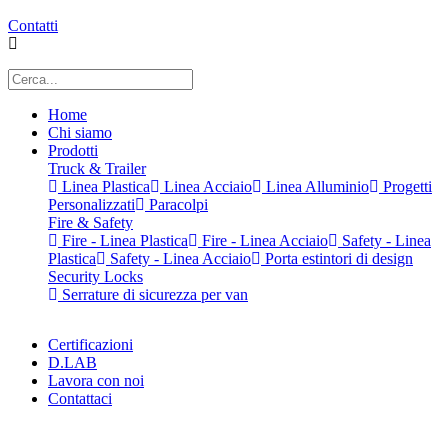
Contatti
Home
Chi siamo
Prodotti
Truck & Trailer
Linea Plastica
Linea Acciaio
Linea Alluminio
Progetti
Personalizzati
Paracolpi
Fire & Safety
Fire - Linea Plastica
Fire - Linea Acciaio
Safety - Linea
Plastica
Safety - Linea Acciaio
Porta estintori di design
Security Locks
Serrature di sicurezza per van
Certificazioni
D.LAB
Lavora con noi
Contattaci