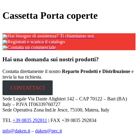
x
Cassetta Porta coperte
Hai bisogno di assistenza? Ti chiamiamo noi.
Registrati e scarica il catalogo
Contatta un commerciale
Hai una domanda sui nostri prodotti?
Contatta direttamente il nostro
Reparto Prodotti e Distribuzione
e
invia la tua richiesta.
CONTATTACI
Sede Legale Via Dante Alighieri 142 – CAP 70122 – Bari (BA)
Italy – P.IVA IT06339760727
Sede Operativa Zona Ind.le Jesce, 75100, Matera, Italy
TEL
+39 0835 292811
|
FAX +39 0835 292834
info@daken.it
–
daken@pec.it