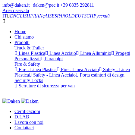
info@daken.it
|
daken@pec.it
+39 0835 292811
Area riservata
IT
ENGLISH
FRANçAIS
ESPAñOL
DEUTSCH
Русский
Home
Chi siamo
Prodotti
Truck & Trailer
Linea Plastica
Linea Acciaio
Linea Alluminio
Progetti
Personalizzati
Paracolpi
Fire & Safety
Fire - Linea Plastica
Fire - Linea Acciaio
Safety - Linea
Plastica
Safety - Linea Acciaio
Porta estintori di design
Security Locks
Serrature di sicurezza per van
Certificazioni
D.LAB
Lavora con noi
Contattaci