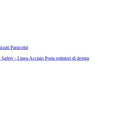
zzati
Paracolpi
a
Safety - Linea Acciaio
Porta estintori di design