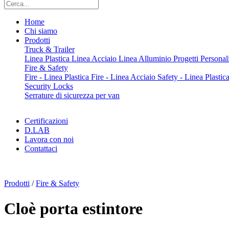
Home
Chi siamo
Prodotti
Truck & Trailer
Linea Plastica
Linea Acciaio
Linea Alluminio
Progetti Personali
Fire & Safety
Fire - Linea Plastica
Fire - Linea Acciaio
Safety - Linea Plastic
Security Locks
Serrature di sicurezza per van
Certificazioni
D.LAB
Lavora con noi
Contattaci
x
Prodotti
/
Fire & Safety
Cloè porta estintore