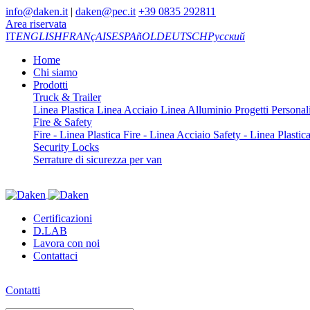
info@daken.it
|
daken@pec.it
+39 0835 292811
Area riservata
IT
ENGLISH
FRANçAIS
ESPAñOL
DEUTSCH
Русский
Home
Chi siamo
Prodotti
Truck & Trailer
Linea Plastica
Linea Acciaio
Linea Alluminio
Progetti Personali
Fire & Safety
Fire - Linea Plastica
Fire - Linea Acciaio
Safety - Linea Plastic
Security Locks
Serrature di sicurezza per van
Certificazioni
D.LAB
Lavora con noi
Contattaci
Contatti