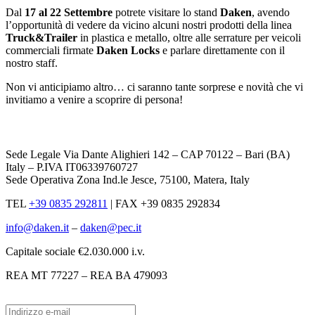
Dal
17 al 22
Settembre
potrete visitare lo stand
Daken
, avendo
l’opportunità di vedere da vicino alcuni nostri prodotti della linea
Truck&Trailer
in plastica e metallo
, oltre alle serrature per veicoli
commerciali firmate
Daken
Locks
e parlare direttamente con il
nostro staff.
Non vi anticipiamo altro… ci saranno tante sorprese e novità che vi
invitiamo
a venire
a scoprire di persona!
Sede Legale Via Dante Alighieri 142 – CAP 70122 – Bari (BA)
Italy – P.IVA IT06339760727
Sede Operativa Zona Ind.le Jesce, 75100, Matera, Italy
TEL
+39 0835 292811
|
FAX +39 0835 292834
info@daken.it
–
daken@pec.it
Capitale sociale €2.030.000 i.v.
REA MT 77227 – REA BA 479093