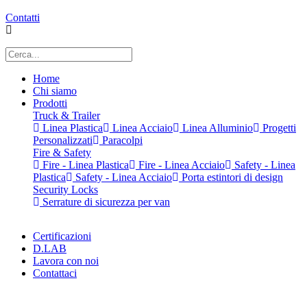
Contatti
Home
Chi siamo
Prodotti
Truck & Trailer
Linea Plastica
Linea Acciaio
Linea Alluminio
Progetti
Personalizzati
Paracolpi
Fire & Safety
Fire - Linea Plastica
Fire - Linea Acciaio
Safety - Linea
Plastica
Safety - Linea Acciaio
Porta estintori di design
Security Locks
Serrature di sicurezza per van
Certificazioni
D.LAB
Lavora con noi
Contattaci