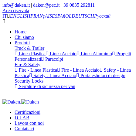
info@daken.it
|
daken@pec.it
+39 0835 292811
Area riservata
IT
ENGLISH
FRANçAIS
ESPAñOL
DEUTSCH
Русский
Home
Chi siamo
Prodotti
Truck & Trailer
Linea Plastica
Linea Acciaio
Linea Alluminio
Progetti
Personalizzati
Paracolpi
Fire & Safety
Fire - Linea Plastica
Fire - Linea Acciaio
Safety - Linea
Plastica
Safety - Linea Acciaio
Porta estintori di design
Security Locks
Serrature di sicurezza per van
Certificazioni
D.LAB
Lavora con noi
Contattaci