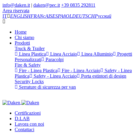
info@daken.it
|
daken@pec.it
+39 0835 292811
Area riservata
IT
ENGLISH
FRANçAIS
ESPAñOL
DEUTSCH
Русский
Home
Chi siamo
Prodotti
Truck & Trailer
Linea Plastica
Linea Acciaio
Linea Alluminio
Progetti
Personalizzati
Paracolpi
Fire & Safety
Fire - Linea Plastica
Fire - Linea Acciaio
Safety - Linea
Plastica
Safety - Linea Acciaio
Porta estintori di design
Security Locks
Serrature di sicurezza per van
Certificazioni
D.LAB
Lavora con noi
Contattaci