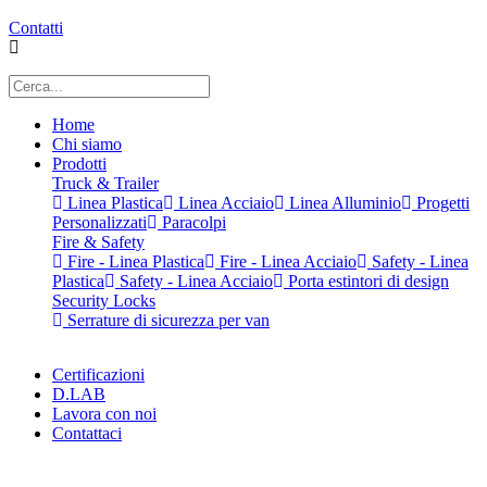
Contatti
Home
Chi siamo
Prodotti
Truck & Trailer
Linea Plastica
Linea Acciaio
Linea Alluminio
Progetti
Personalizzati
Paracolpi
Fire & Safety
Fire - Linea Plastica
Fire - Linea Acciaio
Safety - Linea
Plastica
Safety - Linea Acciaio
Porta estintori di design
Security Locks
Serrature di sicurezza per van
Certificazioni
D.LAB
Lavora con noi
Contattaci