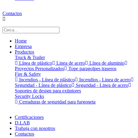
Contactos
Home
Empresa
Productos
Truck & Trailer
Línea de plástico
Linea de acero
Línea de aluminio
Proyectos Personalizados
Tope paragolpes traseros
Fire & Safety
Incendios - Línea de plástico
Incendios - Linea de acero
Seguridad - Línea de plástico
Seguridad - Linea de acero
Soportes de design para extintores
Security Locks
Cerraduras de seguridad para furgoneta
Certificaciones
D.LAB
Trabaja con nosotros
Contactos