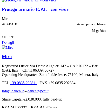
Protego armario E.P.I. - con visor
Miro
ACABADO:
Acero pintado blanco
Magnético
CIERRE:
Dettagli
Miro
Registered Office Via Dante Alighieri 142 – CAP 70122 – Bari
(BA), Italy – CIF IT06339760727
Operating Headquarters Zona Ind.le Jesce, 75100, Matera, Italy
TEL
+39 0835 292811
|
FAX +39 0835 292834
info@daken.it
–
daken@pec.it
Share Capital €2.030.000, fully paid-up
REA MT 77227 – REA BA 479093