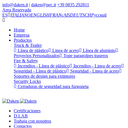
info@daken.it
|
daken@pec.it
+39 0835 292811
Area Reservada
ES
ITALIANO
ENGLISH
FRANçAIS
DEUTSCH
Русский
Home
Empresa
Productos
Truck & Trailer
Línea de plástico
Linea de acero
Línea de aluminio
Proyectos Personalizados
Tope paragolpes traseros
Fire & Safety
Incendios - Línea de plástico
Incendios - Linea de acero
Seguridad - Línea de plástico
Seguridad - Linea de acero
Soportes de design para extintores
Security Locks
Cerraduras de seguridad para furgoneta
Certificaciones
D.LAB
Trabaja con nosotros
Contactos