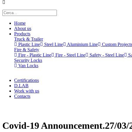
Home
About us
Products
Truck & Trailer
Plastic Line
Steel Line
Aluminium Line
Custom Project
Fire & Safety
Fire - Plastic Line
Fire - Steel Line
Safety - Steel Line
Sa
Security Locks
Van Locks
Certifications
D.LAB
Work with us
Contacts
x
Covid-19 Announcement.27/03/