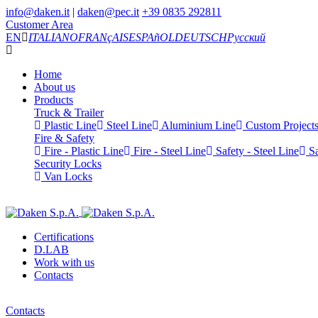
info@daken.it
|
daken@pec.it
+39 0835 292811
Customer Area
EN
ITALIANO
FRANçAIS
ESPAñOL
DEUTSCH
Русский
Home
About us
Products
Truck & Trailer
Plastic Line
Steel Line
Aluminium Line
Custom Project
Fire & Safety
Fire - Plastic Line
Fire - Steel Line
Safety - Steel Line
Sa
Security Locks
Van Locks
Certifications
D.LAB
Work with us
Contacts
Contacts