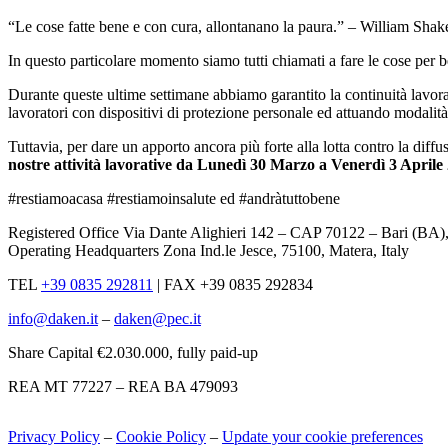
“Le cose fatte bene e con cura, allontanano la paura.” – William Shak
In questo particolare momento siamo tutti chiamati a fare le cose per 
Durante queste ultime settimane abbiamo garantito la continuità lavorat
lavoratori con dispositivi di protezione personale ed attuando modalità
Tuttavia, per dare un apporto ancora più forte alla lotta contro la dif
nostre attività lavorative da Lunedì 30 Marzo a Venerdì 3 Aprile
#restiamoacasa #restiamoinsalute ed #andràtuttobene
Registered Office Via Dante Alighieri 142 – CAP 70122 – Bari (BA)
Operating Headquarters Zona Ind.le Jesce, 75100, Matera, Italy
TEL
+39 0835 292811
|
FAX +39 0835 292834
info@daken.it
–
daken@pec.it
Share Capital €2.030.000, fully paid-up
REA MT 77227 – REA BA 479093
Privacy Policy
–
Cookie Policy
–
Update your cookie preferences