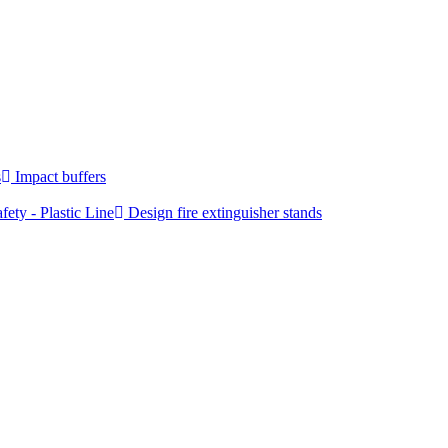
s
Impact buffers
fety - Plastic Line
Design fire extinguisher stands