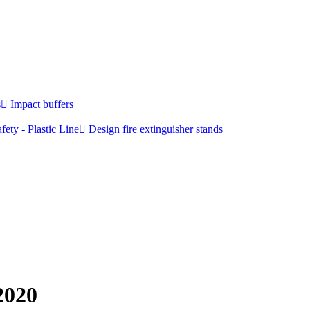
s
Impact buffers
fety - Plastic Line
Design fire extinguisher stands
2020