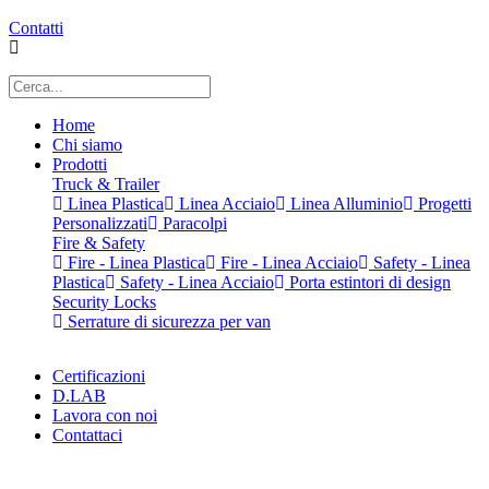
Contatti
Home
Chi siamo
Prodotti
Truck & Trailer
Linea Plastica
Linea Acciaio
Linea Alluminio
Progetti
Personalizzati
Paracolpi
Fire & Safety
Fire - Linea Plastica
Fire - Linea Acciaio
Safety - Linea
Plastica
Safety - Linea Acciaio
Porta estintori di design
Security Locks
Serrature di sicurezza per van
Certificazioni
D.LAB
Lavora con noi
Contattaci