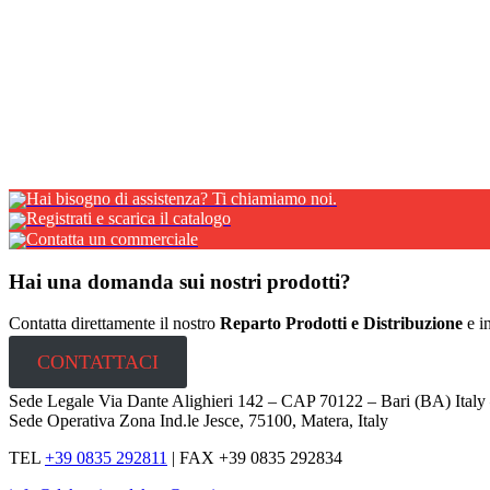
Clavis cassetta porta chiavi
CASSETTA PORTA CHIAVI IN ACCIAIO Clavis è la cassetta porta chiavi
FINITURA: acciaio elettrozincato verniciato a polvere epossid
laser, piegatura, rivettatura, avvitatura
Hai bisogno di assistenza? Ti chiamiamo noi.
Registrati e scarica il catalogo
Contatta un commerciale
Hai una domanda sui nostri prodotti?
Contatta direttamente il nostro
Reparto Prodotti e Distribuzione
e in
CONTATTACI
Sede Legale Via Dante Alighieri 142 – CAP 70122 – Bari (BA) Ital
Sede Operativa Zona Ind.le Jesce, 75100, Matera, Italy
TEL
+39 0835 292811
|
FAX +39 0835 292834