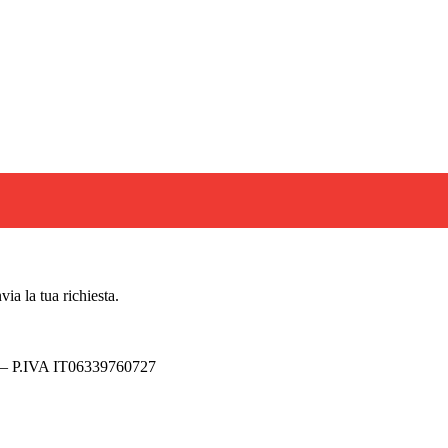
 Daken in acciaio verniciato rosso con vetro frangibile, dotata di m
ica colore rosso RAL 3000 VETRINO: lastra frangibile SPESSORE: 
via la tua richiesta.
y – P.IVA IT06339760727