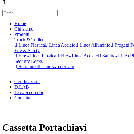
Home
Chi siamo
Prodotti
Truck & Trailer
Linea Plastica
Linea Acciaio
Linea Alluminio
Progetti Pe
Fire & Safety
Fire - Linea Plastica
Fire - Linea Acciaio
Safety - Linea Pl
Security Locks
Serrature di sicurezza per van
Certificazioni
D.LAB
Lavora con noi
Contattaci
x
Cassetta Portachiavi