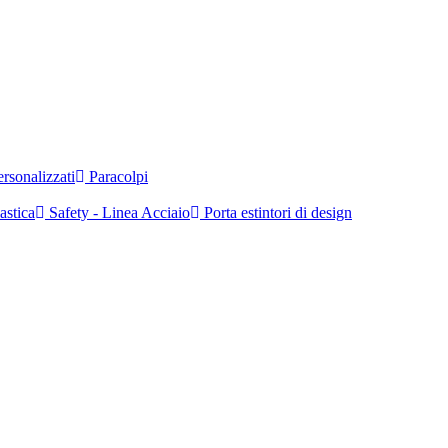
rsonalizzati
Paracolpi
astica
Safety - Linea Acciaio
Porta estintori di design