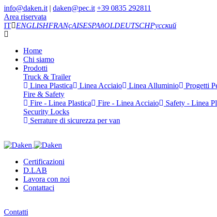
info@daken.it
|
daken@pec.it
+39 0835 292811
Area riservata
IT
ENGLISH
FRANçAIS
ESPAñOL
DEUTSCH
Русский
Home
Chi siamo
Prodotti
Truck & Trailer
Linea Plastica
Linea Acciaio
Linea Alluminio
Progetti Pe
Fire & Safety
Fire - Linea Plastica
Fire - Linea Acciaio
Safety - Linea Pl
Security Locks
Serrature di sicurezza per van
Certificazioni
D.LAB
Lavora con noi
Contattaci
Contatti