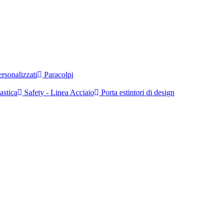
rsonalizzati
Paracolpi
astica
Safety - Linea Acciaio
Porta estintori di design