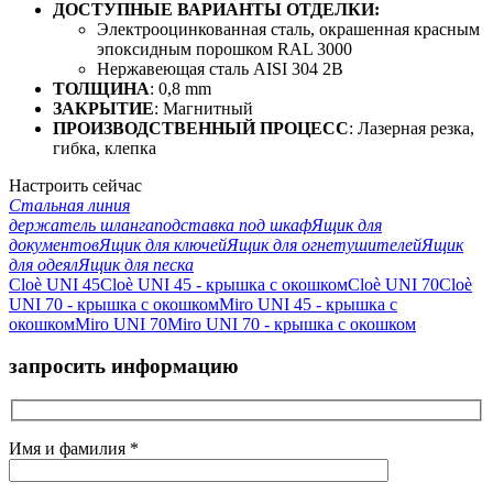
ДОСТУПНЫЕ ВАРИАНТЫ ОТДЕЛКИ:
Электрооцинкованная сталь, окрашенная красным
эпоксидным порошком RAL 3000
Нержавеющая сталь AISI 304 2B
ТОЛЩИНА
: 0,8 mm
ЗАКРЫТИЕ
: Магнитный
ПРОИЗВОДСТВЕННЫЙ ПРОЦЕСС
: Лазерная резка,
гибка, клепка
Настроить сейчас
Стальная линия
держатель шланга
подставка под шкаф
Ящик для
документов
Ящик для ключей
Ящик для огнетушителей
Ящик
для одеял
Ящик для песка
Cloè UNI 45
Cloè UNI 45 - крышка с окошком
Cloè UNI 70
Cloè
UNI 70 - крышка с окошком
Miro UNI 45 - крышка с
окошком
Miro UNI 70
Miro UNI 70 - крышка с окошком
запросить информацию
Имя и фамилия *