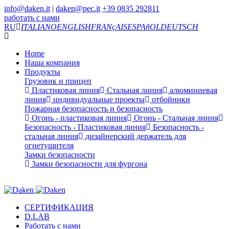
info@daken.it
|
daken@pec.it
+39 0835 292811
работать с нами
RU
ITALIANO
ENGLISH
FRANçAIS
ESPAñOL
DEUTSCH
Home
Наша компания
Продукты
Грузовик и прицеп
Пластиковая линия
Стальная линия
алюминиевая
линия
индивидуальные проекты
отбойники
Пожарная безопасность и безопасность
Огонь - пластиковая линия
Огонь - Стальная линия
Безопасность - Пластиковая линия
Безопасность -
стальная линия
дизайнерский держатель для
огнетушителя
Замки безопасности
Замки безопасности для фургона
СЕРТИФИКАЦИЯ
D.LAB
Работать с нами