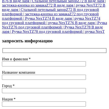
B76 В виде ларя | Стальной петельный запор
Z72 В виде ларя |
застежка-кнопка из замака
Z72 В виде ларя | ручка NexT
Z72 В
виде ларя | Стальной петельный запор
Z72 В под грузовой
платформой | застежка-кнопка из замака
Z72 под грузовой
платформой | Ручка NexT
Z74 В виде ларя | ручка NexT
Z74
под грузовой платформой | ручка NexT
Z76 В виде ларя | Ручка
NexT
Z76 под грузовой платформой | Ручка NexT
Z78 В виде
ларя | Ручка NexT
Z78 под грузовой платформой | ручка NexT
запросить информацию
Имя и фамилия *
Название компании
Город *
Нация *