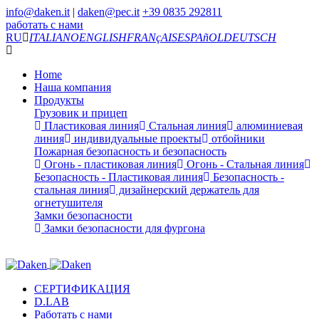
info@daken.it
|
daken@pec.it
+39 0835 292811
работать с нами
RU
ITALIANO
ENGLISH
FRANçAIS
ESPAñOL
DEUTSCH
Home
Наша компания
Продукты
Грузовик и прицеп
Пластиковая линия
Стальная линия
алюминиевая
линия
индивидуальные проекты
отбойники
Пожарная безопасность и безопасность
Огонь - пластиковая линия
Огонь - Стальная линия
Безопасность - Пластиковая линия
Безопасность -
стальная линия
дизайнерский держатель для
огнетушителя
Замки безопасности
Замки безопасности для фургона
СЕРТИФИКАЦИЯ
D.LAB
Работать с нами