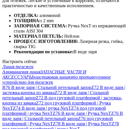
для тележек. Легкие и устойчивые к коррозии, отличаются
практичностью и качественным исполнением.
ОТДЕЛКА:
алюминий
ТОЛЩИНА::
2 mm
ЗАПОРНАЯ СИСТЕМА:
Ручка NexT из нержавеющей
стали AISI 304
МАТЕРИАЛ ПЕТЕЛЬ:
Нейлон
ПРОЦЕСС ИЗГОТОВЛЕНИЯ:
Лазерная резка, гибка,
сварка TIG
Рекомендации по установке:
В виде ларя
Настроить сейчас
Линия тележек
Алюминиевая линия
ЗАПАСНЫЕ ЧАСТИ И
АКСЕССУАРЫ
пластиковая линия
это противоугонное
устройство для тележек
B76 В виде ларя | Стальной петельный запор
Z72 В виде ларя |
застежка-кнопка из замака
Z72 В виде ларя | Стальной
петельный запор
Z72 В под грузовой платформой | застежка-
кнопка из замака
Z72 под грузовой платформой | Ручка
NexT
Z74 В виде ларя | ручка NexT
Z74 под грузовой
платформой | ручка NexT
Z76 В виде ларя | Ручка NexT
Z76 В
виде ларя | Стальной петельный запор
Z76 под грузовой
платформой | Ручка NexT
Z78 В виде ларя | Ручка NexT
Z78
под грузовой платформой | ручка NexT