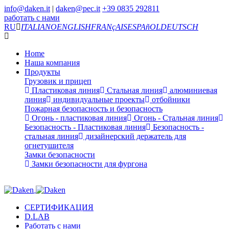
info@daken.it
|
daken@pec.it
+39 0835 292811
работать с нами
RU
ITALIANO
ENGLISH
FRANçAIS
ESPAñOL
DEUTSCH
Home
Наша компания
Продукты
Грузовик и прицеп
Пластиковая линия
Стальная линия
алюминиевая
линия
индивидуальные проекты
отбойники
Пожарная безопасность и безопасность
Огонь - пластиковая линия
Огонь - Стальная линия
Безопасность - Пластиковая линия
Безопасность -
стальная линия
дизайнерский держатель для
огнетушителя
Замки безопасности
Замки безопасности для фургона
СЕРТИФИКАЦИЯ
D.LAB
Работать с нами