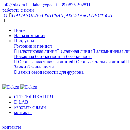
info@daken.it
|
daken@pec.it
+39 0835 292811
работать с нами
RU
ITALIANO
ENGLISH
FRANçAIS
ESPAñOL
DEUTSCH
Home
Наша компания
Продукты
Грузовик и прицеп
Пластиковая линия
Стальная линия
алюминиевая ли
Пожарная безопасность и безопасность
Огонь - пластиковая линия
Огонь - Стальная линия
Б
Замки безопасности
Замки безопасности для фургона
СЕРТИФИКАЦИЯ
D.LAB
Работать с нами
контакты
контакты