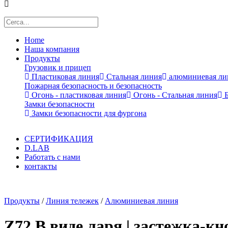
Home
Наша компания
Продукты
Грузовик и прицеп
Пластиковая линия
Стальная линия
алюминиевая ли
Пожарная безопасность и безопасность
Огонь - пластиковая линия
Огонь - Стальная линия
Б
Замки безопасности
Замки безопасности для фургона
СЕРТИФИКАЦИЯ
D.LAB
Работать с нами
контакты
x
Продукты
/
Линия тележек
/
Алюминиевая линия
Z72 В виде ларя | застежка-кн