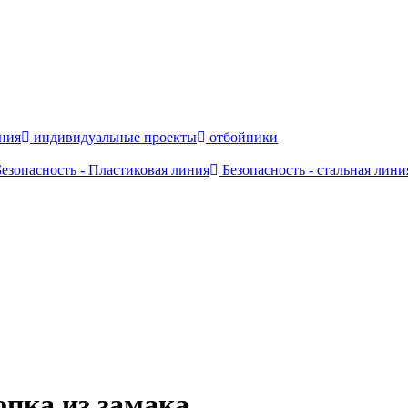
ния
индивидуальные проекты
отбойники
езопасность - Пластиковая линия
Безопасность - стальная лини
опка из замака