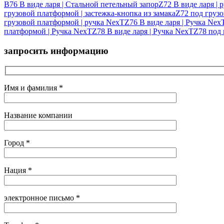
B76 В виде ларя | Стальной петельный запор
Z72 В виде ларя | 
грузовой платформой | застежка-кнопка из замака
Z72 под груз
грузовой платформой | ручка NexT
Z76 В виде ларя | Ручка Nex
платформой | Ручка NexT
Z78 В виде ларя | Ручка NexT
Z78 под 
запросить информацию
Имя и фамилия *
Название компании
Город *
Нация *
электронное письмо *