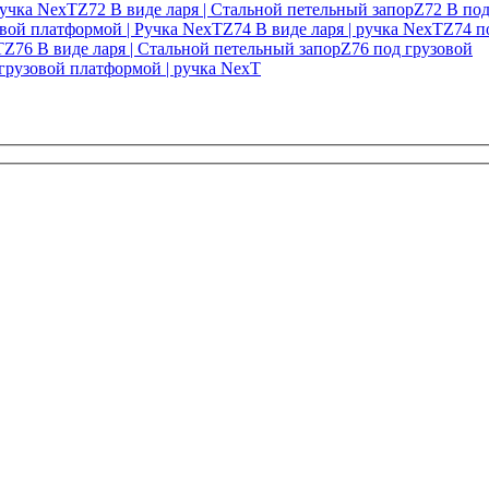
ручка NexT
Z72 В виде ларя | Стальной петельный запор
Z72 В по
овой платформой | Ручка NexT
Z74 В виде ларя | ручка NexT
Z74 п
T
Z76 В виде ларя | Стальной петельный запор
Z76 под грузовой
грузовой платформой | ручка NexT