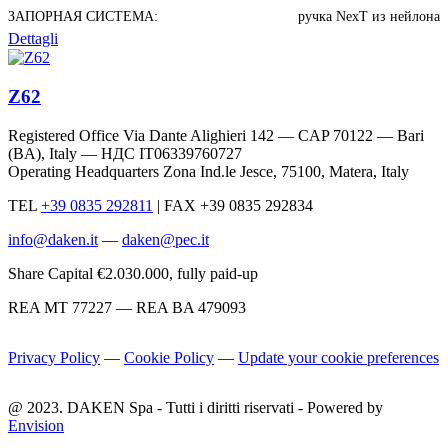
ЗАПОРНАЯ СИСТЕМА:
ручка NexT из нейлона
Dettagli
Z62
Registered Office Via Dante Alighieri 142 — CAP 70122 — Bari
(BA), Italy —
НДС IT06339760727
Operating Headquarters Zona Ind.le Jesce, 75100, Matera, Italy
TEL
+39 0835 292811
|
FAX +39 0835 292834
info@daken.it
—
daken@pec.it
Share Capital €2.030.000, fully paid-up
REA MT 77227 — REA BA 479093
Privacy Policy
—
Cookie Policy
—
Update your cookie preferences
@ 2023. DAKEN Spa - Tutti i diritti riservati - Powered by
Envision