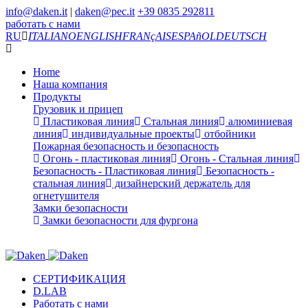
info@daken.it
|
daken@pec.it
+39 0835 292811
работать с нами
RU
ITALIANO
ENGLISH
FRANçAIS
ESPAñOL
DEUTSCH
Home
Наша компания
Продукты
Грузовик и прицеп
Пластиковая линия
Стальная линия
алюминиевая
линия
индивидуальные проекты
отбойники
Пожарная безопасность и безопасность
Огонь - пластиковая линия
Огонь - Стальная линия
Безопасность - Пластиковая линия
Безопасность -
стальная линия
дизайнерский держатель для
огнетушителя
Замки безопасности
Замки безопасности для фургона
СЕРТИФИКАЦИЯ
D.LAB
Работать с нами