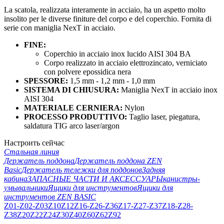
La scatola, realizzata interamente in acciaio, ha un aspetto molto
insolito per le diverse finiture del corpo e del coperchio.
Fornita di
serie con maniglia NexT in acciaio.
FINE:
Coperchio in acciaio inox lucido AISI 304 BA
Corpo realizzato in acciaio elettrozincato, verniciato
con polvere epossidica nera
SPESSORE:
1,5 mm - 1,2 mm - 1,0 mm
SISTEMA DI CHIUSURA:
Maniglia NexT in acciaio inox
AISI 304
MATERIALE CERNIERA:
Nylon
PROCESSO PRODUTTIVO:
Taglio laser, piegatura,
saldatura TIG arco laser/argon
Настроить сейчас
Стальная линия
Держатель поддона
Держатель поддона ZEN
Basic
Держатель тележки для поддонов
Задняя
кабина
ЗАПАСНЫЕ ЧАСТИ И АКСЕССУАРЫ
канистры-
умывальники
Ящики для инструментов
Ящики для
инструментов ZEN BASIC
Z01-Z02-Z03
Z10
Z12
Z16-Z26-Z36
Z17-Z27-Z37
Z18-Z28-
Z38
Z20
Z22
Z24
Z30
Z40
Z60
Z62
Z92