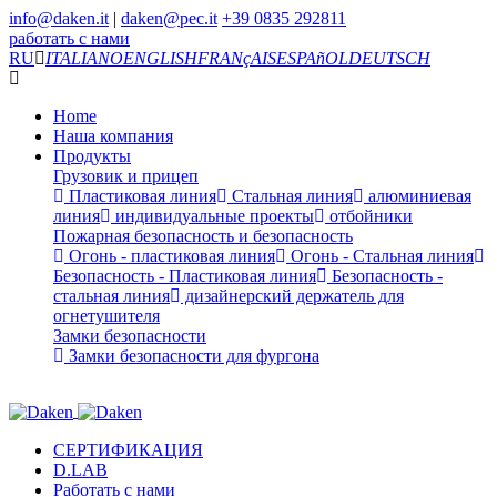
info@daken.it
|
daken@pec.it
+39 0835 292811
работать с нами
RU
ITALIANO
ENGLISH
FRANçAIS
ESPAñOL
DEUTSCH
Home
Наша компания
Продукты
Грузовик и прицеп
Пластиковая линия
Стальная линия
алюминиевая
линия
индивидуальные проекты
отбойники
Пожарная безопасность и безопасность
Огонь - пластиковая линия
Огонь - Стальная линия
Безопасность - Пластиковая линия
Безопасность -
стальная линия
дизайнерский держатель для
огнетушителя
Замки безопасности
Замки безопасности для фургона
СЕРТИФИКАЦИЯ
D.LAB
Работать с нами