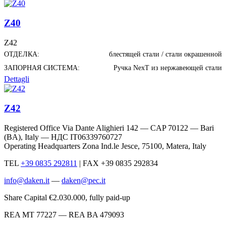
Z40
Z42
ОТДЕЛКА:
блестящей стали / стали окрашенной
ЗАПОРНАЯ СИСТЕМА:
Ручка NexT из нержавеющей стали
Dettagli
Z42
Registered Office Via Dante Alighieri 142 — CAP 70122 — Bari
(BA), Italy —
НДС IT06339760727
Operating Headquarters Zona Ind.le Jesce, 75100, Matera, Italy
TEL
+39 0835 292811
|
FAX +39 0835 292834
info@daken.it
—
daken@pec.it
Share Capital €2.030.000, fully paid-up
REA MT 77227 — REA BA 479093