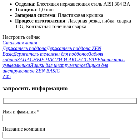
Отделка
: Блестящая нержавеющая сталь AISI 304 BA
Толщина
: 1,0 mm
Запорная система
: Пластиковая крышка
Процесс изготовления
: Лазерная резка, гибка, сварка
TIG, Контактная точечная сварка
Настроить сейчас
Стальная линия
Держатель поддона
Держатель поддона ZEN
Basic
Держатель тележки для поддонов
Задняя
кабина
ЗАПАСНЫЕ ЧАСТИ И АКСЕССУАРЫ
канистры-
умывальники
Ящики для инструментов
Ящики для
инструментов ZEN BASIC
Z05
запросить информацию
Имя и фамилия *
Название компании