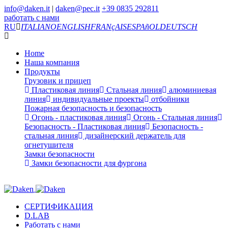
info@daken.it
|
daken@pec.it
+39 0835 292811
работать с нами
RU
ITALIANO
ENGLISH
FRANçAIS
ESPAñOL
DEUTSCH
Home
Наша компания
Продукты
Грузовик и прицеп
Пластиковая линия
Стальная линия
алюминиевая
линия
индивидуальные проекты
отбойники
Пожарная безопасность и безопасность
Огонь - пластиковая линия
Огонь - Стальная линия
Безопасность - Пластиковая линия
Безопасность -
стальная линия
дизайнерский держатель для
огнетушителя
Замки безопасности
Замки безопасности для фургона
СЕРТИФИКАЦИЯ
D.LAB
Работать с нами