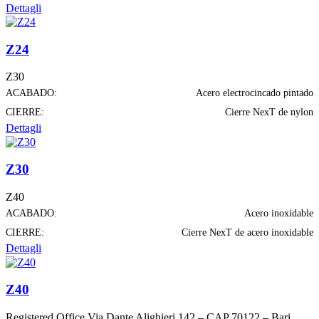
Dettagli
Z24
Z30
ACABADO:
Acero electrocincado pintado
CIERRE:
Cierre NexT de nylon
Dettagli
Z30
Z40
ACABADO:
Acero inoxidable
CIERRE:
Cierre NexT de acero inoxidable
Dettagli
Z40
Registered Office Via Dante Alighieri 142 – CAP 70122 – Bari