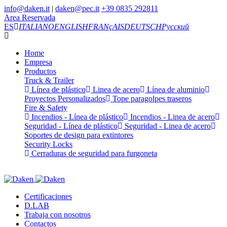
info@daken.it
|
daken@pec.it
+39 0835 292811
Area Reservada
ES
ITALIANO
ENGLISH
FRANçAIS
DEUTSCH
Русский
Home
Empresa
Productos
Truck & Trailer
Línea de plástico
Linea de acero
Línea de aluminio
Proyectos Personalizados
Tope paragolpes traseros
Fire & Safety
Incendios - Línea de plástico
Incendios - Linea de acero
Seguridad - Línea de plástico
Seguridad - Linea de acero
Soportes de design para extintores
Security Locks
Cerraduras de seguridad para furgoneta
Certificaciones
D.LAB
Trabaja con nosotros
Contactos