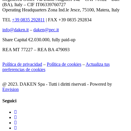
(BA), Italy – CIF IT06339760727
Operating Headquarters Zona Ind.le Jesce, 75100, Matera, Italy
TEL
+39 0835 292811
|
FAX +39 0835 292834
info@daken.it
–
daken@pec.it
Share Capital €2.030.000, fully paid-up
REA MT 77227 – REA BA 479093
Política de privacidad
–
Política de cookies
–
Actualiza tus
preferencias de cookies
@ 2023. DAKEN Spa - Tutti i diritti riservati - Powered by
Envision
Seguici