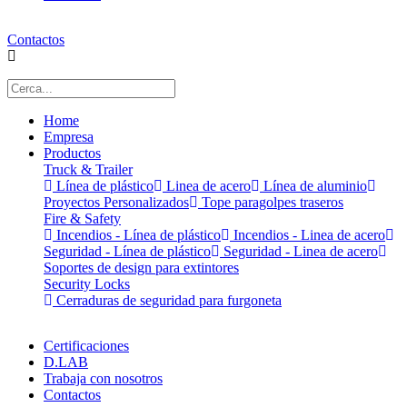
Contactos
Home
Empresa
Productos
Truck & Trailer
Línea de plástico
Linea de acero
Línea de aluminio
Proyectos Personalizados
Tope paragolpes traseros
Fire & Safety
Incendios - Línea de plástico
Incendios - Linea de acero
Seguridad - Línea de plástico
Seguridad - Linea de acero
Soportes de design para extintores
Security Locks
Cerraduras de seguridad para furgoneta
Certificaciones
D.LAB
Trabaja con nosotros
Contactos