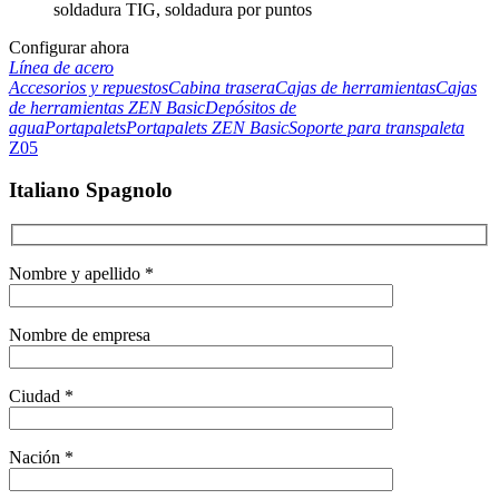
soldadura TIG, soldadura por puntos
Configurar ahora
Línea de acero
Accesorios y repuestos
Cabina trasera
Cajas de herramientas
Cajas
de herramientas ZEN Basic
Depósitos de
agua
Portapalets
Portapalets ZEN Basic
Soporte para transpaleta
Z05
Italiano Spagnolo
Nombre y apellido *
Nombre de empresa
Ciudad *
Nación *