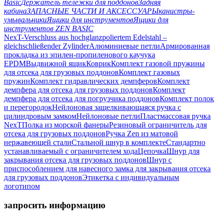
Basic
Держатель тележки для поддонов
Задняя
кабина
ЗАПАСНЫЕ ЧАСТИ И АКСЕССУАРЫ
канистры-
умывальники
Ящики для инструментов
Ящики для
инструментов ZEN BASIC
NexT-Verschluss aus hochglanzpoliertem Edelstahl –
gleichschließender Zylinder
Алюминиевые петли
Армированная
прокладка из эпилен-пропиленового каучука
EPDM
Выдвижной ящик
Коврик
Комплект газовой пружины
для отсека для грузовых поддонов
Комплект газовых
пружин
Комплект гидравлических демпферов
Комплект
демпфера для отсека для грузовых поддонов
Комплект
демпфера для отсека для погрузчика поддонов
Комплект полок
и перегородок
Нейлоновая защелкивающаяся ручка с
цилиндровым замком
Нейлоновые петли
Пластмассовая ручка
NexT
Полка из морской фанеры
Резиновый ограничитель для
отсека для грузовых поддонов
Ручка Zen из матовой
нержавеющей стали
Стальной шнур в комплекте
Стандартно
устанавливаемый с ограничителем хода
Цепочка
Шнур для
закрывания отсека для грузовых поддонов
Шнур с
приспособлением для навесного замка для закрывания отсека
для грузовых поддонов
Этикетка с индивидуальным
логотипом
запросить информацию