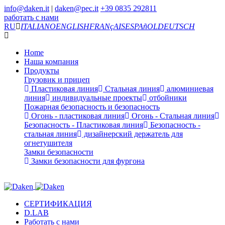
info@daken.it
|
daken@pec.it
+39 0835 292811
работать с нами
RU
ITALIANO
ENGLISH
FRANçAIS
ESPAñOL
DEUTSCH
Home
Наша компания
Продукты
Грузовик и прицеп
Пластиковая линия
Стальная линия
алюминиевая
линия
индивидуальные проекты
отбойники
Пожарная безопасность и безопасность
Огонь - пластиковая линия
Огонь - Стальная линия
Безопасность - Пластиковая линия
Безопасность -
стальная линия
дизайнерский держатель для
огнетушителя
Замки безопасности
Замки безопасности для фургона
СЕРТИФИКАЦИЯ
D.LAB
Работать с нами