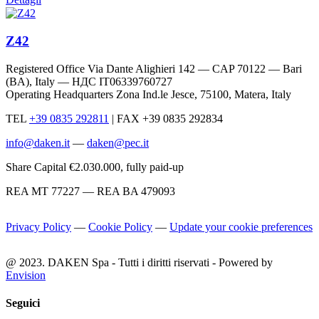
Z42
Registered Office Via Dante Alighieri 142 — CAP 70122 — Bari
(BA), Italy —
НДС IT06339760727
Operating Headquarters Zona Ind.le Jesce, 75100, Matera, Italy
TEL
+39 0835 292811
|
FAX +39 0835 292834
info@daken.it
—
daken@pec.it
Share Capital €2.030.000, fully paid-up
REA MT 77227 — REA BA 479093
Privacy Policy
—
Cookie Policy
—
Update your cookie preferences
@ 2023. DAKEN Spa - Tutti i diritti riservati - Powered by
Envision
Seguici