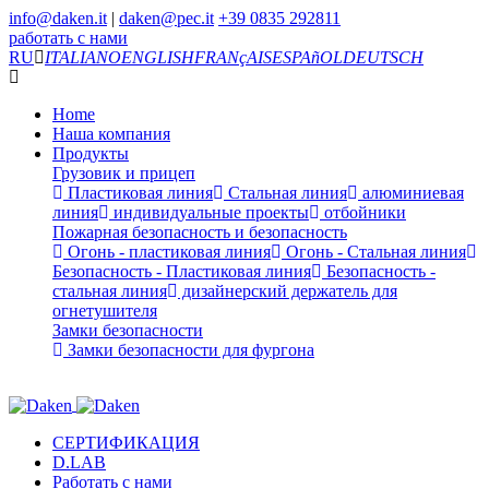
info@daken.it
|
daken@pec.it
+39 0835 292811
работать с нами
RU
ITALIANO
ENGLISH
FRANçAIS
ESPAñOL
DEUTSCH
Home
Наша компания
Продукты
Грузовик и прицеп
Пластиковая линия
Стальная линия
алюминиевая
линия
индивидуальные проекты
отбойники
Пожарная безопасность и безопасность
Огонь - пластиковая линия
Огонь - Стальная линия
Безопасность - Пластиковая линия
Безопасность -
стальная линия
дизайнерский держатель для
огнетушителя
Замки безопасности
Замки безопасности для фургона
СЕРТИФИКАЦИЯ
D.LAB
Работать с нами