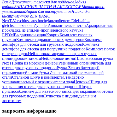
Basic
Держатель тележки для поддонов
Задняя
кабина
ЗАПАСНЫЕ ЧАСТИ И АКСЕССУАРЫ
канистры-
умывальники
Ящики для инструментов
Ящики для
инструментов ZEN BASIC
NexT-Verschluss aus hochglanzpoliertem Edelstahl –
gleichschließender Zylinder
Алюминиевые петли
Армированная
прокладка из эпилен-пропиленового каучука
EPDM
Выдвижной ящик
Коврик
Комплект газовых
пружин
Комплект гидравлических демпферов
Комплект
демпфера для отсека для грузовых поддонов
Комплект
демпфера для отсека для погрузчика поддонов
Комплект полок
и перегородок
Нейлоновая защелкивающаяся ручка с
цилиндровым замком
Нейлоновые петли
Пластмассовая ручка
NexT
Полка из морской фанеры
Резиновый ограничитель для
отсека для грузовых поддонов
Ручка Zen из блестящей
нержавеющей стали
Ручка Zen из матовой нержавеющей
стали
Стальной шнур в комплекте
Стандартно
устанавливаемый с ограничителем хода
Цепочка
Шнур для
закрывания отсека для грузовых поддонов
Шнур с
приспособлением для навесного замка для закрывания отсека
для грузовых поддонов
Этикетка с индивидуальным
логотипом
запросить информацию