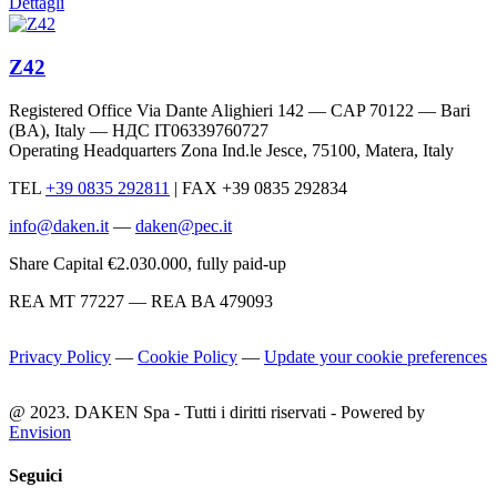
Dettagli
Z42
Registered Office Via Dante Alighieri 142 — CAP 70122 — Bari
(BA), Italy —
НДС IT06339760727
Operating Headquarters Zona Ind.le Jesce, 75100, Matera, Italy
TEL
+39 0835 292811
|
FAX +39 0835 292834
info@daken.it
—
daken@pec.it
Share Capital €2.030.000, fully paid-up
REA MT 77227 — REA BA 479093
Privacy Policy
—
Cookie Policy
—
Update your cookie preferences
@ 2023. DAKEN Spa - Tutti i diritti riservati - Powered by
Envision
Seguici