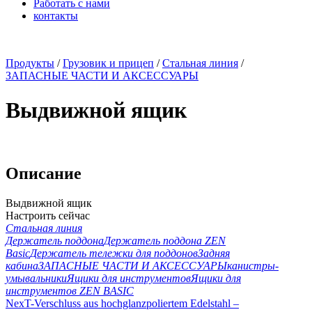
Работать с нами
контакты
x
Продукты
/
Грузовик и прицеп
/
Стальная линия
/
ЗАПАСНЫЕ ЧАСТИ И АКСЕССУАРЫ
Выдвижной ящик
Описание
Выдвижной ящик
Настроить сейчас
Стальная линия
Держатель поддона
Держатель поддона ZEN
Basic
Держатель тележки для поддонов
Задняя
кабина
ЗАПАСНЫЕ ЧАСТИ И АКСЕССУАРЫ
канистры-
умывальники
Ящики для инструментов
Ящики для
инструментов ZEN BASIC
NexT-Verschluss aus hochglanzpoliertem Edelstahl –