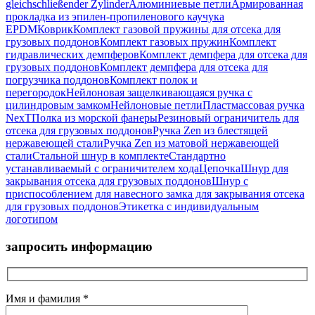
gleichschließender Zylinder
Алюминиевые петли
Армированная
прокладка из эпилен-пропиленового каучука
EPDM
Коврик
Комплект газовой пружины для отсека для
грузовых поддонов
Комплект газовых пружин
Комплект
гидравлических демпферов
Комплект демпфера для отсека для
грузовых поддонов
Комплект демпфера для отсека для
погрузчика поддонов
Комплект полок и
перегородок
Нейлоновая защелкивающаяся ручка с
цилиндровым замком
Нейлоновые петли
Пластмассовая ручка
NexT
Полка из морской фанеры
Резиновый ограничитель для
отсека для грузовых поддонов
Ручка Zen из блестящей
нержавеющей стали
Ручка Zen из матовой нержавеющей
стали
Стальной шнур в комплекте
Стандартно
устанавливаемый с ограничителем хода
Цепочка
Шнур для
закрывания отсека для грузовых поддонов
Шнур с
приспособлением для навесного замка для закрывания отсека
для грузовых поддонов
Этикетка с индивидуальным
логотипом
запросить информацию
Имя и фамилия *