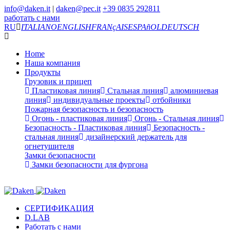
info@daken.it
|
daken@pec.it
+39 0835 292811
работать с нами
RU
ITALIANO
ENGLISH
FRANçAIS
ESPAñOL
DEUTSCH
Home
Наша компания
Продукты
Грузовик и прицеп
Пластиковая линия
Стальная линия
алюминиевая
линия
индивидуальные проекты
отбойники
Пожарная безопасность и безопасность
Огонь - пластиковая линия
Огонь - Стальная линия
Безопасность - Пластиковая линия
Безопасность -
стальная линия
дизайнерский держатель для
огнетушителя
Замки безопасности
Замки безопасности для фургона
СЕРТИФИКАЦИЯ
D.LAB
Работать с нами