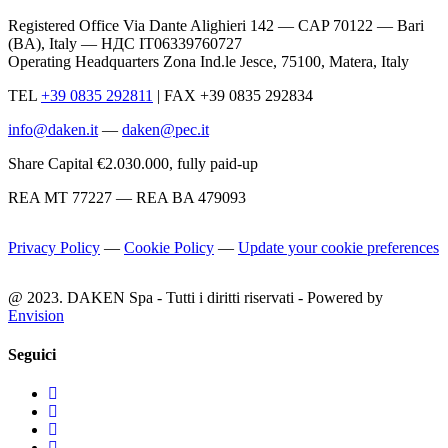
Registered Office Via Dante Alighieri 142 — CAP 70122 — Bari
(BA), Italy —
НДС IT06339760727
Operating Headquarters Zona Ind.le Jesce, 75100, Matera, Italy
TEL
+39 0835 292811
|
FAX +39 0835 292834
info@daken.it
—
daken@pec.it
Share Capital €2.030.000, fully paid-up
REA MT 77227 — REA BA 479093
Privacy Policy
—
Cookie Policy
—
Update your cookie preferences
@ 2023. DAKEN Spa - Tutti i diritti riservati - Powered by
Envision
Seguici