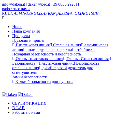
info@daken.it
|
daken@pec.it
+39 0835 292811
работать с нами
RU
ITALIANO
ENGLISH
FRANçAIS
ESPAñOL
DEUTSCH
Home
Наша компания
Продукты
Грузовик и прицеп
Пластиковая линия
Стальная линия
алюминиевая
линия
индивидуальные проекты
отбойники
Пожарная безопасность и безопасность
Огонь - пластиковая линия
Огонь - Стальная линия
Безопасность - Пластиковая линия
Безопасность -
стальная линия
дизайнерский держатель для
огнетушителя
Замки безопасности
Замки безопасности для фургона
СЕРТИФИКАЦИЯ
D.LAB
Работать с нами