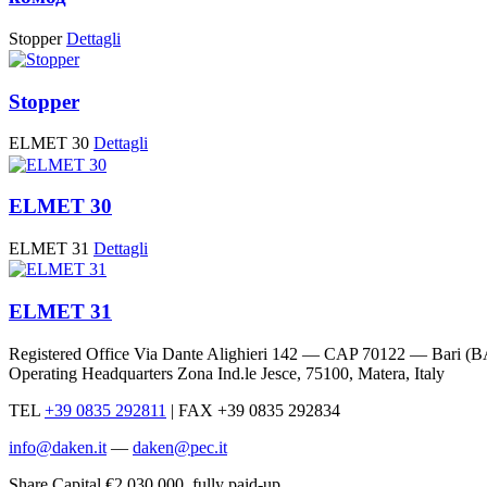
Stopper
Dettagli
Stopper
ELMET 30
Dettagli
ELMET 30
ELMET 31
Dettagli
ELMET 31
Registered Office Via Dante Alighieri 142 — CAP 70122 — Bari (B
Operating Headquarters Zona Ind.le Jesce, 75100, Matera, Italy
TEL
+39 0835 292811
|
FAX +39 0835 292834
info@daken.it
—
daken@pec.it
Share Capital €2.030.000, fully paid-up