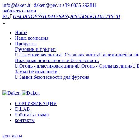
info@daken.it
|
daken@pec.it
+39 0835 292811
работать с нами
RU
ITALIANO
ENGLISH
FRANçAIS
ESPAñOL
DEUTSCH
Home
Наша компания
Продукты
Грузовик и прицеп
Пластиковая линия
Стальная линия
алюминиевая ли
Пожарная безопасность и безопасность
Огонь - пластиковая линия
Огонь - Стальная линия
Б
Замки безопасности
Замки безопасности для фургона
СЕРТИФИКАЦИЯ
D.LAB
Работать с нами
контакты
контакты