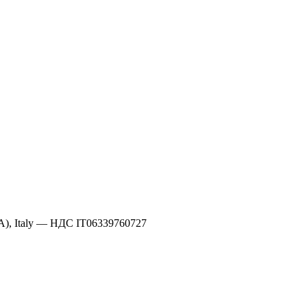
A), Italy —
НДС IT06339760727