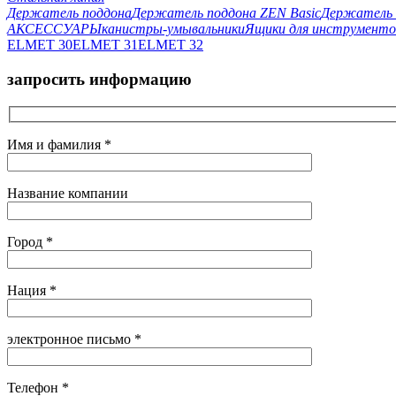
Держатель поддона
Держатель поддона ZEN Basic
Держатель 
АКСЕССУАРЫ
канистры-умывальники
Ящики для инструменто
ELMET 30
ELMET 31
ELMET 32
запросить информацию
Имя и фамилия *
Название компании
Город *
Нация *
электронное письмо *
Телефон *