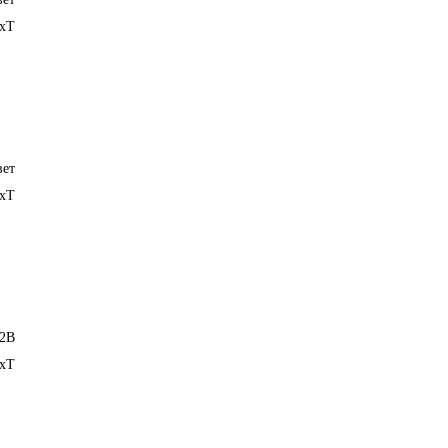
exT
вет
exT
 2B
exT