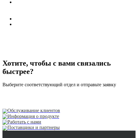
G.P.S.
N 40°44’15»
E 16°39’55»
+39 0835 292811
info@daken.it
daken@pec.it
Хотите, чтобы с вами связались
быстрее?
Выберите соответствующий отдел и отправьте заявку
Обслуживание клиентов
Информация о продукте
Работать с нами
Поставщики и партнеры