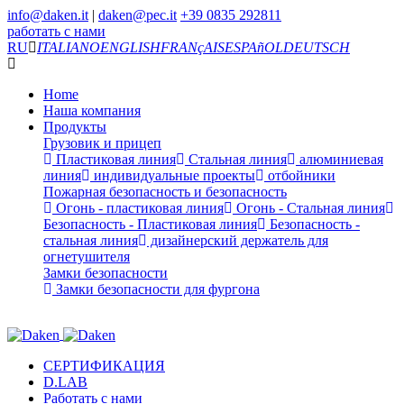
info@daken.it
|
daken@pec.it
+39 0835 292811
работать с нами
RU
ITALIANO
ENGLISH
FRANçAIS
ESPAñOL
DEUTSCH
Home
Наша компания
Продукты
Грузовик и прицеп
Пластиковая линия
Стальная линия
алюминиевая
линия
индивидуальные проекты
отбойники
Пожарная безопасность и безопасность
Огонь - пластиковая линия
Огонь - Стальная линия
Безопасность - Пластиковая линия
Безопасность -
стальная линия
дизайнерский держатель для
огнетушителя
Замки безопасности
Замки безопасности для фургона
СЕРТИФИКАЦИЯ
D.LAB
Работать с нами