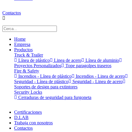
Contactos
Home
Empresa
Productos
Truck & Trailer
Línea de plástico
Linea de acero
Línea de aluminio
Proyectos Personalizados
Tope paragolpes traseros
Fire & Safety
Incendios - Línea de plástico
Incendios - Linea de acero
Seguridad - Línea de plástico
Seguridad - Linea de acero
Soportes de design para extintores
Security Locks
Cerraduras de seguridad para furgoneta
Certificaciones
D.LAB
Trabaja con nosotros
Contactos