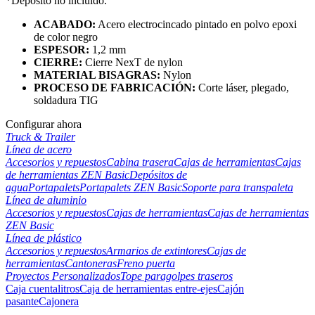
*Depósito no incluido.
ACABADO:
Acero
electrocincado
pintado
en
polvo
epoxi
de color negro
ESPESOR:
1,2 mm
CIERRE:
Cierre NexT de nylon
MATERIAL BISAGRAS:
Nylon
PROCESO DE FABRICACIÓN:
C
orte
láser
,
plegado
,
soldadura
TIG
Configurar ahora
Truck & Trailer
Línea de acero
Accesorios y repuestos
Cabina trasera
Cajas de herramientas
Cajas
de herramientas ZEN Basic
Depósitos de
agua
Portapalets
Portapalets ZEN Basic
Soporte para transpaleta
Línea de aluminio
Accesorios y repuestos
Cajas de herramientas
Cajas de herramientas
ZEN Basic
Línea de plástico
Accesorios y repuestos
Armarios de extintores
Cajas de
herramientas
Cantoneras
Freno puerta
Proyectos Personalizados
Tope paragolpes traseros
Caja cuentalitros
Caja de herramientas entre-ejes
Cajón
pasante
Cajonera