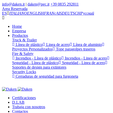
info@daken.it
|
daken@pec.it
+39 0835 292811
Area Reservada
ES
ITALIANO
ENGLISH
FRANçAIS
DEUTSCH
Русский
Home
Empresa
Productos
Truck & Trailer
Línea de plástico
Linea de acero
Línea de aluminio
Proyectos Personalizados
Tope paragolpes traseros
Fire & Safety
Incendios - Línea de plástico
Incendios - Linea de acero
Seguridad - Línea de plástico
Seguridad - Linea de acero
Soportes de design para extintores
Security Locks
Cerraduras de seguridad para furgoneta
Certificaciones
D.LAB
Trabaja con nosotros
Contactos