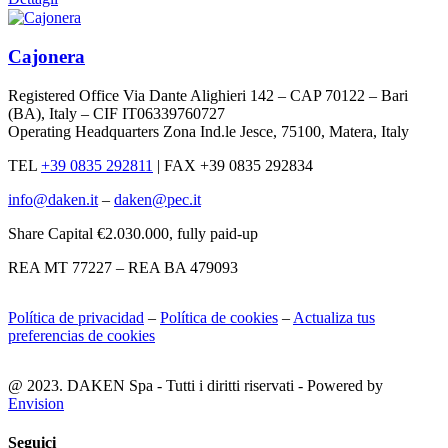
Cajonera
Registered Office Via Dante Alighieri 142 – CAP 70122 – Bari
(BA), Italy – CIF IT06339760727
Operating Headquarters Zona Ind.le Jesce, 75100, Matera, Italy
TEL
+39 0835 292811
|
FAX +39 0835 292834
info@daken.it
–
daken@pec.it
Share Capital €2.030.000, fully paid-up
REA MT 77227 – REA BA 479093
Política de privacidad
–
Política de cookies
–
Actualiza tus
preferencias de cookies
@ 2023. DAKEN Spa - Tutti i diritti riservati - Powered by
Envision
Seguici