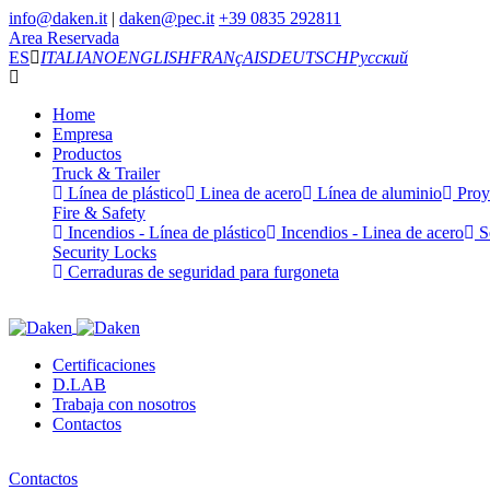
info@daken.it
|
daken@pec.it
+39 0835 292811
Area Reservada
ES
ITALIANO
ENGLISH
FRANçAIS
DEUTSCH
Русский
Home
Empresa
Productos
Truck & Trailer
Línea de plástico
Linea de acero
Línea de aluminio
Proy
Fire & Safety
Incendios - Línea de plástico
Incendios - Linea de acero
Se
Security Locks
Cerraduras de seguridad para furgoneta
Certificaciones
D.LAB
Trabaja con nosotros
Contactos
Contactos