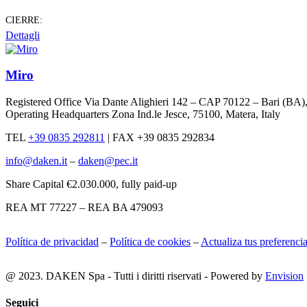
CIERRE:
Dettagli
Miro
Registered Office Via Dante Alighieri 142 – CAP 70122 – Bari (BA)
Operating Headquarters Zona Ind.le Jesce, 75100, Matera, Italy
TEL
+39 0835 292811
|
FAX +39 0835 292834
info@daken.it
–
daken@pec.it
Share Capital €2.030.000, fully paid-up
REA MT 77227 – REA BA 479093
Política de privacidad
–
Política de cookies
–
Actualiza tus preferenci
@ 2023. DAKEN Spa - Tutti i diritti riservati - Powered by
Envision
Seguici