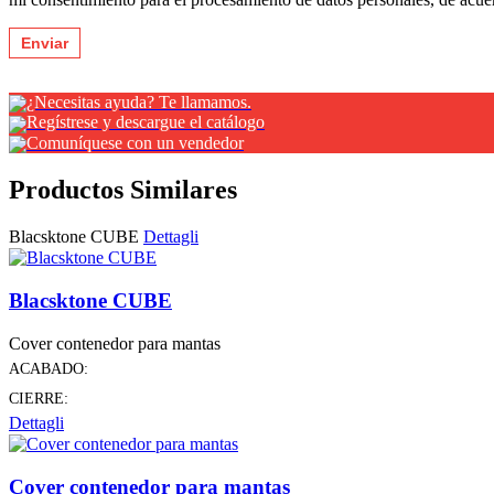
¿Necesitas ayuda? Te llamamos.
Regístrese y descargue el catálogo
Comuníquese con un vendedor
Productos Similares
Blacsktone CUBE
Dettagli
Blacsktone CUBE
Cover contenedor para mantas
ACABADO:
CIERRE:
Dettagli
Cover contenedor para mantas