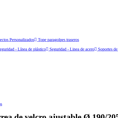
ectos Personalizados
Tope paragolpes traseros
guridad - Línea de plástico
Seguridad - Linea de acero
Soportes de 
os
rea de velcro ajustable Ø 190/20