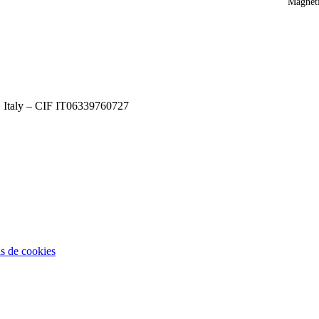
Magnét
, Italy – CIF IT06339760727
as de cookies