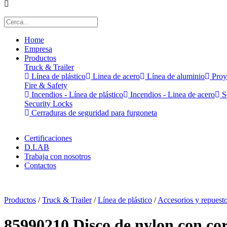
Home
Empresa
Productos
Truck & Trailer
Línea de plástico
Linea de acero
Línea de aluminio
Proy
Fire & Safety
Incendios - Línea de plástico
Incendios - Linea de acero
Se
Security Locks
Cerraduras de seguridad para furgoneta
Certificaciones
D.LAB
Trabaja con nosotros
Contactos
x
Productos
/
Truck & Trailer
/
Línea de plástico
/
Accesorios y repuest
85990210 Disco de nylon con cor