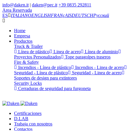
info@daken.it
|
daken@pec.it
+39 0835 292811
Area Reservada
ES
ITALIANO
ENGLISH
FRANçAIS
DEUTSCH
Русский
Home
Empresa
Productos
Truck & Trailer
Línea de plástico
Linea de acero
Línea de aluminio
Proyectos Personalizados
Tope paragolpes traseros
Fire & Safety
Incendios - Línea de plástico
Incendios - Linea de acero
Seguridad - Línea de plástico
Seguridad - Linea de acero
Soportes de design para extintores
Security Locks
Cerraduras de seguridad para furgoneta
Certificaciones
D.LAB
Trabaja con nosotros
Contactos