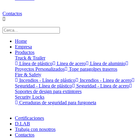
Contactos
Home
Empresa
Productos
Truck & Trailer
Línea de plástico
Linea de acero
Línea de aluminio
Proyectos Personalizados
Tope paragolpes traseros
Fire & Safety
Incendios - Línea de plástico
Incendios - Linea de acero
Seguridad - Línea de plástico
Seguridad - Linea de acero
Soportes de design para extintores
Security Locks
Cerraduras de seguridad para furgoneta
Certificaciones
D.LAB
Trabaja con nosotros
Contactos