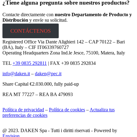
¿Tiene alguna pregunta sobre nuestros productos?
Contacte directamente con
nuestro Departamento de Producto y
Distribución
y envíe su solicitud.
CONTÁCTENOS
Registered Office Via Dante Alighieri 142 – CAP 70122 – Bari
(BA), Italy – CIF IT06339760727
Operating Headquarters Zona Ind.le Jesce, 75100, Matera, Italy
TEL
+39 0835 292811
|
FAX +39 0835 292834
info@daken.it
–
daken@pec.it
Share Capital €2.030.000, fully paid-up
REA MT 77227 – REA BA 479093
Política de privacidad
–
Política de cookies
–
Actualiza tus
preferencias de cookies
@ 2023. DAKEN Spa - Tutti i diritti riservati - Powered by
Envision