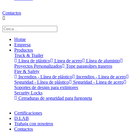
Contactos
Home
Empresa
Productos
Truck & Trailer
Línea de plástico
Linea de acero
Línea de aluminio
Proyectos Personalizados
Tope paragolpes traseros
Fire & Safety
Incendios - Línea de plástico
Incendios - Linea de acero
Seguridad - Línea de plástico
Seguridad - Linea de acero
Soportes de design para extintores
Security Locks
Cerraduras de seguridad para furgoneta
Certificaciones
D.LAB
Trabaja con nosotros
Contactos