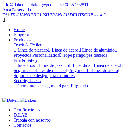
info@daken.it
|
daken@pec.it
+39 0835 292811
Area Reservada
ES
ITALIANO
ENGLISH
FRANçAIS
DEUTSCH
Русский
Home
Empresa
Productos
Truck & Trailer
Línea de plástico
Linea de acero
Línea de aluminio
Proyectos Personalizados
Tope paragolpes traseros
Fire & Safety
Incendios - Línea de plástico
Incendios - Linea de acero
Seguridad - Línea de plástico
Seguridad - Linea de acero
Soportes de design para extintores
Security Locks
Cerraduras de seguridad para furgoneta
Certificaciones
D.LAB
Trabaja con nosotros
Contactos