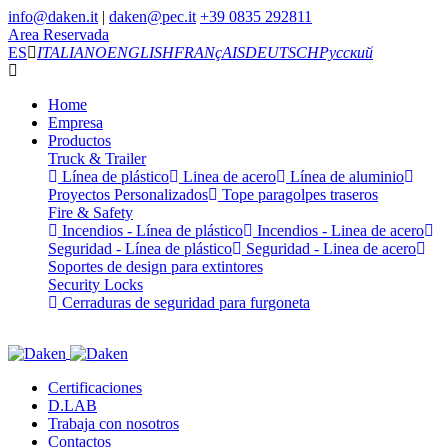
info@daken.it
|
daken@pec.it
+39 0835 292811
Area Reservada
ES
ITALIANO
ENGLISH
FRANçAIS
DEUTSCH
Русский
Home
Empresa
Productos
Truck & Trailer
Línea de plástico
Linea de acero
Línea de aluminio
Proyectos Personalizados
Tope paragolpes traseros
Fire & Safety
Incendios - Línea de plástico
Incendios - Linea de acero
Seguridad - Línea de plástico
Seguridad - Linea de acero
Soportes de design para extintores
Security Locks
Cerraduras de seguridad para furgoneta
Certificaciones
D.LAB
Trabaja con nosotros
Contactos