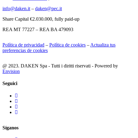
info@daken.it
–
daken@pec.it
Share Capital €2.030.000, fully paid-up
REA MT 77227 – REA BA 479093
Política de privacidad
–
Política de cookies
–
Actualiza tus
preferencias de cookies
@ 2023. DAKEN Spa - Tutti i diritti riservati - Powered by
Envision
Seguici
Síganos