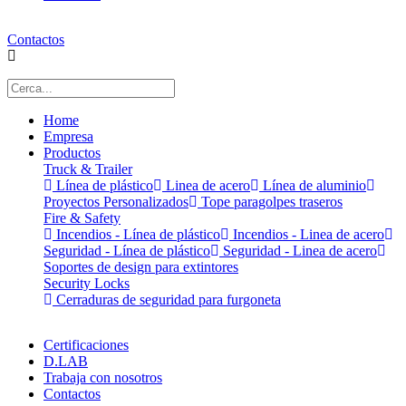
Contactos
Home
Empresa
Productos
Truck & Trailer
Línea de plástico
Linea de acero
Línea de aluminio
Proyectos Personalizados
Tope paragolpes traseros
Fire & Safety
Incendios - Línea de plástico
Incendios - Linea de acero
Seguridad - Línea de plástico
Seguridad - Linea de acero
Soportes de design para extintores
Security Locks
Cerraduras de seguridad para furgoneta
Certificaciones
D.LAB
Trabaja con nosotros
Contactos