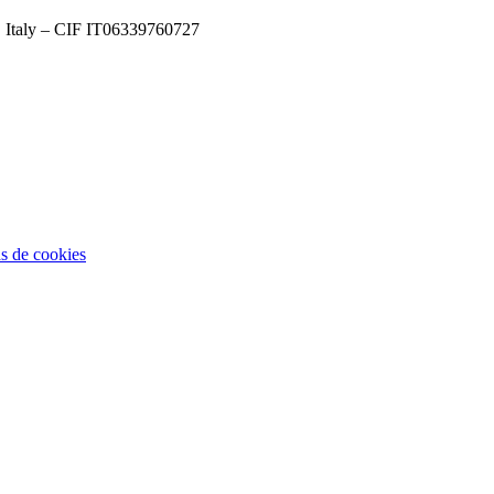
, Italy – CIF IT06339760727
as de cookies