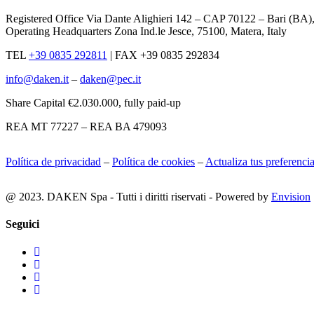
Registered Office Via Dante Alighieri 142 – CAP 70122 – Bari (BA)
Operating Headquarters Zona Ind.le Jesce, 75100, Matera, Italy
TEL
+39 0835 292811
|
FAX +39 0835 292834
info@daken.it
–
daken@pec.it
Share Capital €2.030.000, fully paid-up
REA MT 77227 – REA BA 479093
Política de privacidad
–
Política de cookies
–
Actualiza tus preferenci
@ 2023. DAKEN Spa - Tutti i diritti riservati - Powered by
Envision
Seguici