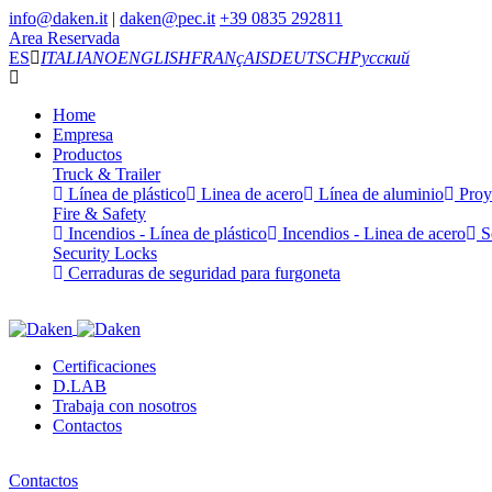
info@daken.it
|
daken@pec.it
+39 0835 292811
Area Reservada
ES
ITALIANO
ENGLISH
FRANçAIS
DEUTSCH
Русский
Home
Empresa
Productos
Truck & Trailer
Línea de plástico
Linea de acero
Línea de aluminio
Proy
Fire & Safety
Incendios - Línea de plástico
Incendios - Linea de acero
Se
Security Locks
Cerraduras de seguridad para furgoneta
Certificaciones
D.LAB
Trabaja con nosotros
Contactos
Contactos