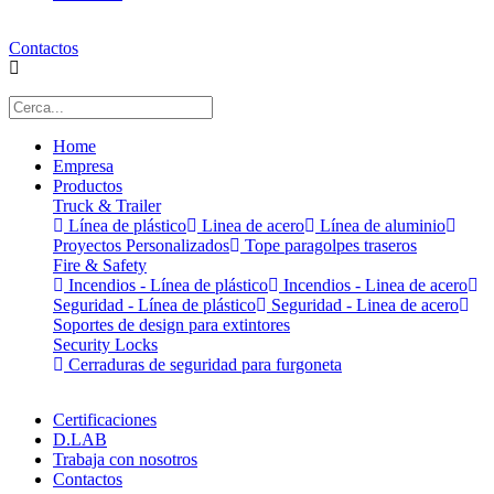
Contactos
Home
Empresa
Productos
Truck & Trailer
Línea de plástico
Linea de acero
Línea de aluminio
Proyectos Personalizados
Tope paragolpes traseros
Fire & Safety
Incendios - Línea de plástico
Incendios - Linea de acero
Seguridad - Línea de plástico
Seguridad - Linea de acero
Soportes de design para extintores
Security Locks
Cerraduras de seguridad para furgoneta
Certificaciones
D.LAB
Trabaja con nosotros
Contactos