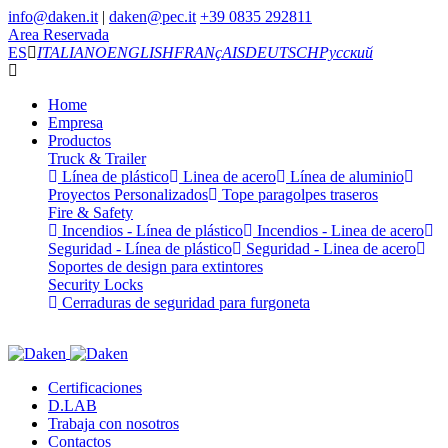
info@daken.it
|
daken@pec.it
+39 0835 292811
Area Reservada
ES
ITALIANO
ENGLISH
FRANçAIS
DEUTSCH
Русский
Home
Empresa
Productos
Truck & Trailer
Línea de plástico
Linea de acero
Línea de aluminio
Proyectos Personalizados
Tope paragolpes traseros
Fire & Safety
Incendios - Línea de plástico
Incendios - Linea de acero
Seguridad - Línea de plástico
Seguridad - Linea de acero
Soportes de design para extintores
Security Locks
Cerraduras de seguridad para furgoneta
Certificaciones
D.LAB
Trabaja con nosotros
Contactos