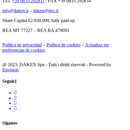
TEL
+39 0835 292811
|
FAX +39 0835 292834
info@daken.it
–
daken@pec.it
Share Capital €2.030.000, fully paid-up
REA MT 77227 – REA BA 479093
Política de privacidad
–
Política de cookies
–
Actualiza tus
preferencias de cookies
@ 2023. DAKEN Spa - Tutti i diritti riservati - Powered by
Envision
Seguici
Síganos