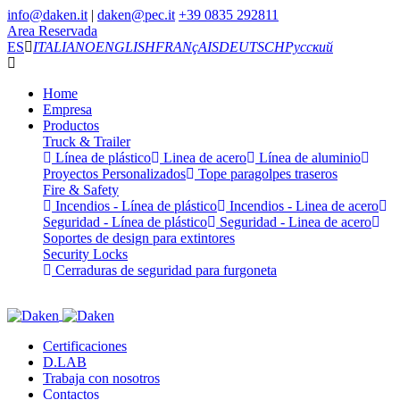
info@daken.it
|
daken@pec.it
+39 0835 292811
Area Reservada
ES
ITALIANO
ENGLISH
FRANçAIS
DEUTSCH
Русский
Home
Empresa
Productos
Truck & Trailer
Línea de plástico
Linea de acero
Línea de aluminio
Proyectos Personalizados
Tope paragolpes traseros
Fire & Safety
Incendios - Línea de plástico
Incendios - Linea de acero
Seguridad - Línea de plástico
Seguridad - Linea de acero
Soportes de design para extintores
Security Locks
Cerraduras de seguridad para furgoneta
Certificaciones
D.LAB
Trabaja con nosotros
Contactos