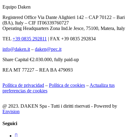
Equipo Daken
Registered Office Via Dante Alighieri 142 – CAP 70122 – Bari
(BA), Italy – CIF IT06339760727
Operating Headquarters Zona Ind.le Jesce, 75100, Matera, Italy
TEL
+39 0835 292811
|
FAX +39 0835 292834
info@daken.it
–
daken@pec.it
Share Capital €2.030.000, fully paid-up
REA MT 77227 – REA BA 479093
Política de privacidad
–
Política de cookies
–
Actualiza tus
preferencias de cookies
@ 2023. DAKEN Spa - Tutti i diritti riservati - Powered by
Envision
Seguici