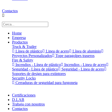
Contactos
Home
Empresa
Productos
Truck & Trailer
Línea de plástico
Linea de acero
Línea de aluminio
Proyectos Personalizados
Tope paragolpes traseros
Fire & Safety
Incendios - Línea de plástico
Incendios - Linea de acero
Seguridad - Línea de plástico
Seguridad - Linea de acero
Soportes de design para extintores
Security Locks
Cerraduras de seguridad para furgoneta
Certificaciones
D.LAB
Trabaja con nosotros
Contactos