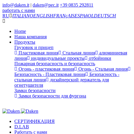
info@daken.it
|
daken@pec.it
+39 0835 292811
работать с нами
RU
ITALIANO
ENGLISH
FRANçAIS
ESPAñOL
DEUTSCH
Home
Наша компания
Продукты
Грузовик и прицеп
Пластиковая линия
Стальная линия
алюминиевая
линия
индивидуальные проекты
отбойники
Пожарная безопасность и безопасность
Огонь - пластиковая линия
Огонь - Стальная линия
Безопасность - Пластиковая линия
Безопасность -
стальная линия
дизайнерский держатель для
огнетушителя
Замки безопасности
Замки безопасности для фургона
СЕРТИФИКАЦИЯ
D.LAB
Работать с нами