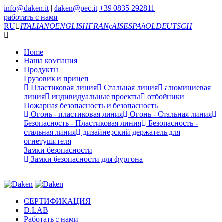
info@daken.it
|
daken@pec.it
+39 0835 292811
работать с нами
RU
ITALIANO
ENGLISH
FRANçAIS
ESPAñOL
DEUTSCH
Home
Наша компания
Продукты
Грузовик и прицеп
Пластиковая линия
Стальная линия
алюминиевая
линия
индивидуальные проекты
отбойники
Пожарная безопасность и безопасность
Огонь - пластиковая линия
Огонь - Стальная линия
Безопасность - Пластиковая линия
Безопасность -
стальная линия
дизайнерский держатель для
огнетушителя
Замки безопасности
Замки безопасности для фургона
СЕРТИФИКАЦИЯ
D.LAB
Работать с нами