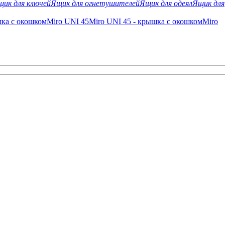
щик для ключей
Ящик для огнетушителей
Ящик для одеял
Ящик для
шка с окошком
Miro UNI 45
Miro UNI 45 - крышка с окошком
Miro