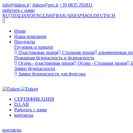
info@daken.it
|
daken@pec.it
+39 0835 292811
работать с нами
RU
ITALIANO
ENGLISH
FRANçAIS
ESPAñOL
DEUTSCH
Home
Наша компания
Продукты
Грузовик и прицеп
Пластиковая линия
Стальная линия
алюминиевая ли
Пожарная безопасность и безопасность
Огонь - пластиковая линия
Огонь - Стальная линия
Б
Замки безопасности
Замки безопасности для фургона
СЕРТИФИКАЦИЯ
D.LAB
Работать с нами
контакты
контакты