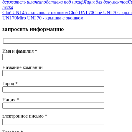
держатель шланга
подставка под шкаф
Ящик для документов
Я
песка
Cloè UNI 45 - крышка с окошком
Cloè UNI 70
Cloè UNI 70 - кры
UNI 70
Miro UNI 70 - крышка с окошком
запросить информацию
Имя и фамилия *
Название компании
Город *
Нация *
электронное письмо *