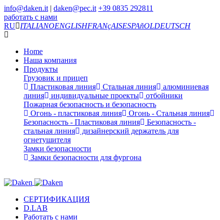
info@daken.it
|
daken@pec.it
+39 0835 292811
работать с нами
RU
ITALIANO
ENGLISH
FRANçAIS
ESPAñOL
DEUTSCH
Home
Наша компания
Продукты
Грузовик и прицеп
Пластиковая линия
Стальная линия
алюминиевая
линия
индивидуальные проекты
отбойники
Пожарная безопасность и безопасность
Огонь - пластиковая линия
Огонь - Стальная линия
Безопасность - Пластиковая линия
Безопасность -
стальная линия
дизайнерский держатель для
огнетушителя
Замки безопасности
Замки безопасности для фургона
СЕРТИФИКАЦИЯ
D.LAB
Работать с нами