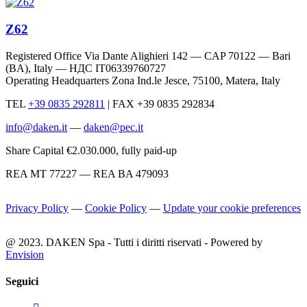
Z62
Registered Office Via Dante Alighieri 142 — CAP 70122 — Bari
(BA), Italy —
НДС IT06339760727
Operating Headquarters Zona Ind.le Jesce, 75100, Matera, Italy
TEL
+39 0835 292811
|
FAX +39 0835 292834
info@daken.it
—
daken@pec.it
Share Capital €2.030.000, fully paid-up
REA MT 77227 — REA BA 479093
Privacy Policy
—
Cookie Policy
—
Update your cookie preferences
@ 2023. DAKEN Spa - Tutti i diritti riservati - Powered by
Envision
Seguici