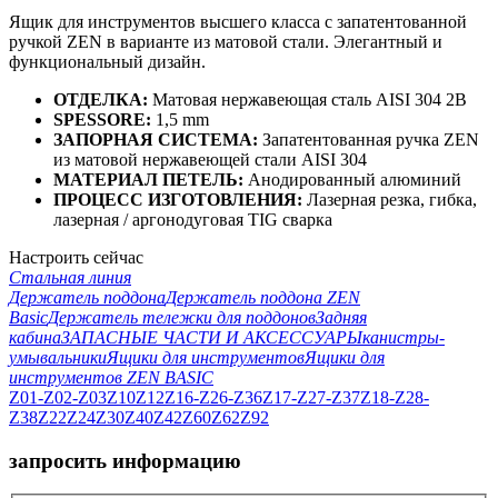
Ящик для инструментов высшего класса с запатентованной
ручкой ZEN в варианте из матовой стали. Элегантный и
функциональный дизайн.
ОТДЕЛКА:
Матовая нержавеющая сталь AISI 304 2B
SPESSORE:
1,5 mm
ЗАПОРНАЯ СИСТЕМА:
Запатентованная ручка ZEN
из матовой нержавеющей стали AISI 304
МАТЕРИАЛ ПЕТЕЛЬ:
Анодированный алюминий
ПРОЦЕСС ИЗГОТОВЛЕНИЯ:
Лазерная резка, гибка,
лазерная / аргонодуговая TIG сварка
Настроить сейчас
Стальная линия
Держатель поддона
Держатель поддона ZEN
Basic
Держатель тележки для поддонов
Задняя
кабина
ЗАПАСНЫЕ ЧАСТИ И АКСЕССУАРЫ
канистры-
умывальники
Ящики для инструментов
Ящики для
инструментов ZEN BASIC
Z01-Z02-Z03
Z10
Z12
Z16-Z26-Z36
Z17-Z27-Z37
Z18-Z28-
Z38
Z22
Z24
Z30
Z40
Z42
Z60
Z62
Z92
запросить информацию