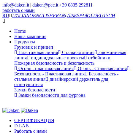
info@daken.it
|
daken@pec.it
+39 0835 292811
работать с нами
RU
ITALIANO
ENGLISH
FRANçAIS
ESPAñOL
DEUTSCH
Home
Наша компания
Продукты
Грузовик и прицеп
Пластиковая линия
Стальная линия
алюминиевая
линия
индивидуальные проекты
отбойники
Пожарная безопасность и безопасность
Огонь - пластиковая линия
Огонь - Стальная линия
Безопасность - Пластиковая линия
Безопасность -
стальная линия
дизайнерский держатель для
огнетушителя
Замки безопасности
Замки безопасности для фургона
СЕРТИФИКАЦИЯ
D.LAB
Работать с нами