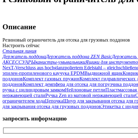
Описание
Резиновый ограничитель для отсека для грузовых поддонов
Настроить сейчас
Стальная линия
Держатель поддона
Держатель поддона ZEN Basic
Держатель 
АКСЕССУАРЫ
канистры-умывальники
Ящики для инструменто
NexT-Verschluss aus hochglanzpoliertem Edelstahl – gleichschließen
эпилен-пропиленового каучука EPDM
Выдвижной ящик
Коври
поддонов
Комплект газовых пружин
Комплект гидравлических 
поддонов
Комплект демпфера для отсека для погрузчика поддо
ручка с цилиндровым замком
Нейлоновые петли
Пластмассовая
нержавеющей стали
Ручка Zen из матовой нержавеющей стали
С
ограничителем хода
Цепочка
Шнур для закрывания отсека для 
для закрывания отсека для грузовых поддонов
Этикетка с инди
запросить информацию