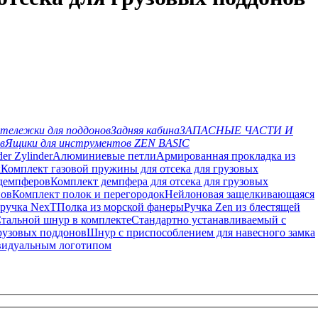
тележки для поддонов
Задняя кабина
ЗАПАСНЫЕ ЧАСТИ И
в
Ящики для инструментов ZEN BASIC
der Zylinder
Алюминиевые петли
Армированная прокладка из
к
Комплект газовой пружины для отсека для грузовых
демпферов
Комплект демпфера для отсека для грузовых
нов
Комплект полок и перегородок
Нейлоновая защелкивающаяся
 ручка NexT
Полка из морской фанеры
Ручка Zen из блестящей
тальной шнур в комплекте
Стандартно устанавливаемый с
грузовых поддонов
Шнур с приспособлением для навесного замка
видуальным логотипом