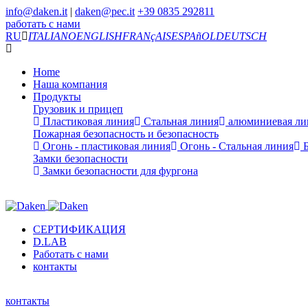
info@daken.it
|
daken@pec.it
+39 0835 292811
работать с нами
RU
ITALIANO
ENGLISH
FRANçAIS
ESPAñOL
DEUTSCH
Home
Наша компания
Продукты
Грузовик и прицеп
Пластиковая линия
Стальная линия
алюминиевая ли
Пожарная безопасность и безопасность
Огонь - пластиковая линия
Огонь - Стальная линия
Б
Замки безопасности
Замки безопасности для фургона
СЕРТИФИКАЦИЯ
D.LAB
Работать с нами
контакты
контакты