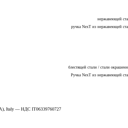
нержавеющей ст
ручка NexT из нержавеющей ст
блестящей стали / стали окрашен
Ручка NexT из нержавеющей ст
A), Italy —
НДС IT06339760727